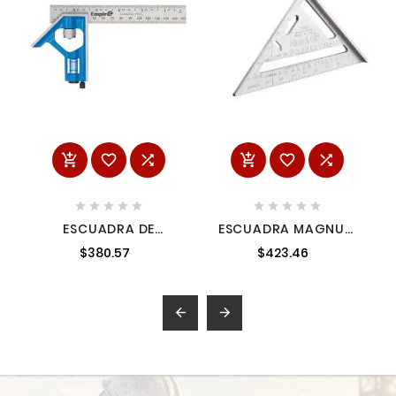
















ESCUADRA DE
ESCUADRA MAGNUM
BOLSILLO TRUE BLUE
VIGA CUADRADO 12
$380.57
$423.46
DE 6 PULGADAS
AMIL3990
PLÁSTICO EMPIRE
AMILE255IM

