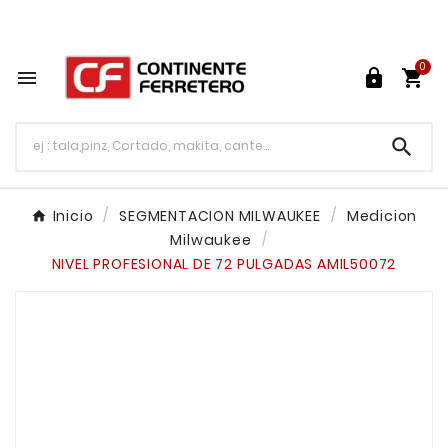
Tu ferretería en línea en México

0




Inicio
SEGMENTACION MILWAUKEE
Medicion
Milwaukee
NIVEL PROFESIONAL DE 72 PULGADAS AMIL50072