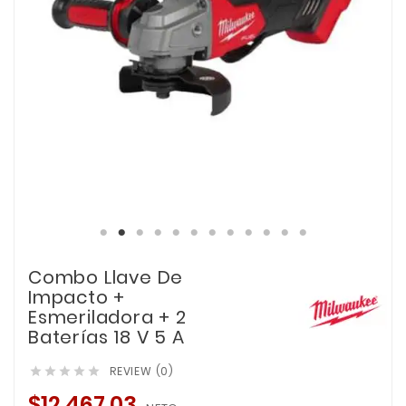
Combo Llave De
Impacto +
Esmeriladora + 2
Baterías 18 V 5 A
REVIEW (0)





$12,467.03