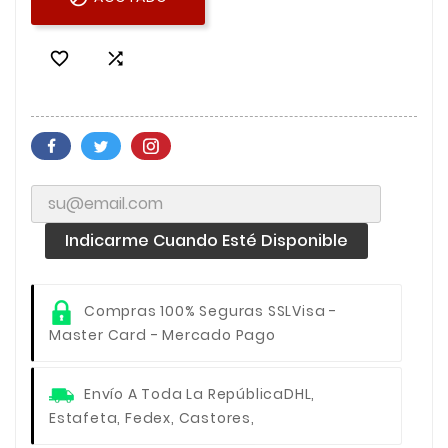


Indicarme Cuando Esté Disponible
Compras 100% Seguras SSL
Visa -
Master Card - Mercado Pago
Envío A Toda La República
DHL,
Estafeta, Fedex, Castores,