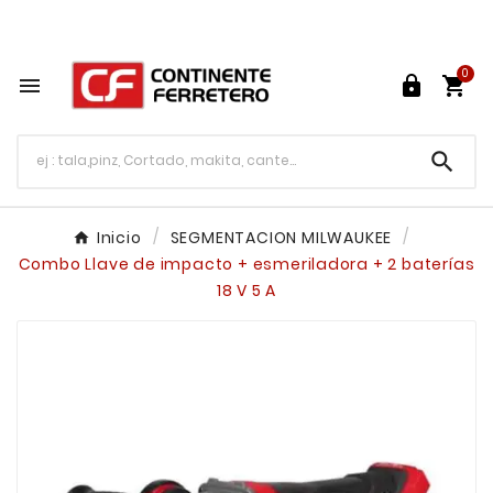
Tu ferretería en línea en México

0




Inicio
SEGMENTACION MILWAUKEE
Combo Llave de impacto + esmeriladora + 2 baterías
18 V 5 A