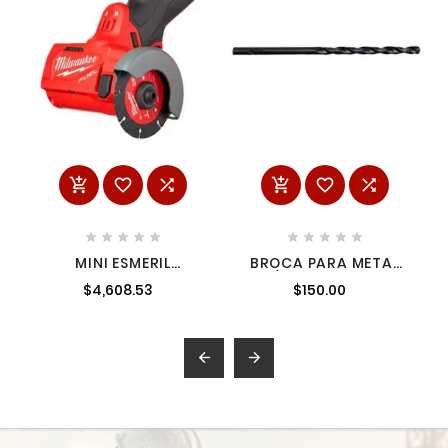
















MINI ESMERIL
BROCA PARA METAL
COMPACTA 3" M12 SIN
27/64" MILWAUKEE
$4,608.53
$150.00
BATERIA MILWAUKEE
48892843 1
2522-20

