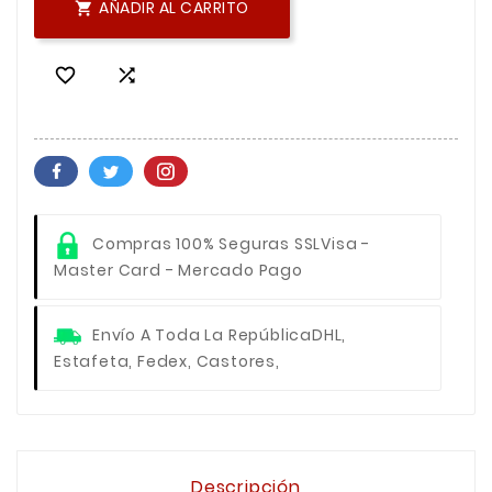
AÑADIR AL CARRITO



Compras 100% Seguras SSL
Visa -
Master Card - Mercado Pago
Envío A Toda La República
DHL,
Estafeta, Fedex, Castores,
Descripción