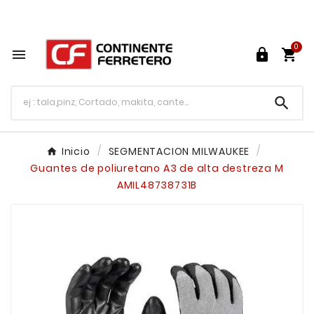
Tu ferretería en línea en México

0




Inicio
SEGMENTACION MILWAUKEE
Guantes de poliuretano A3 de alta destreza M
AMIL48738731B