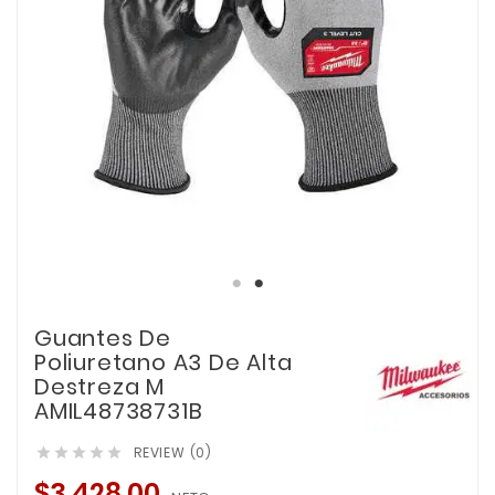
Guantes De
Poliuretano A3 De Alta
Destreza M
AMIL48738731B
REVIEW (0)





$3,428.00