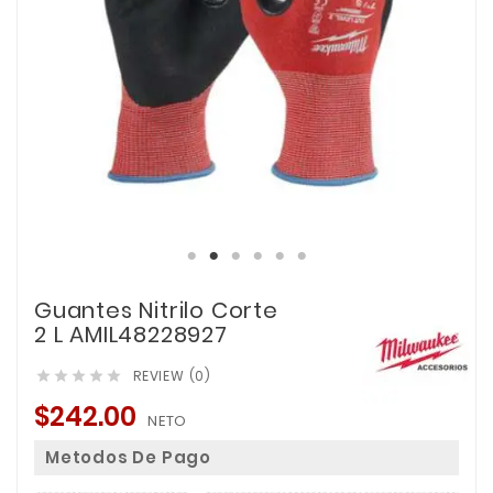
Guantes Nitrilo Corte
2 L AMIL48228927
REVIEW (0)





$242.00
NETO
Metodos De Pago