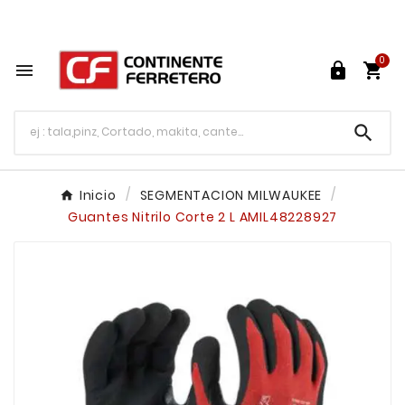
Tu ferretería en línea en México

0




Inicio
SEGMENTACION MILWAUKEE
Guantes Nitrilo Corte 2 L AMIL48228927