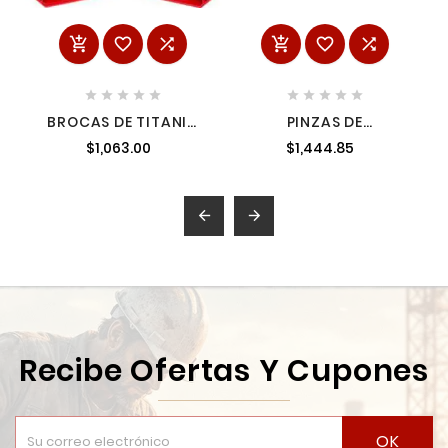
















BROCAS DE TITANIO
PINZAS DE
20 PIEZAS MILWAUKEE
ELECTRICISTA 9"
$1,063.00
$1,444.85
48-89-1105
MILWAUKEE 48226503


Recibe Ofertas Y Cupones
OK