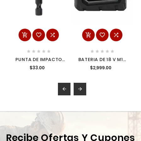
















PUNTA DE IMPACTO
BATERIA DE 18 V M18
CUADRADA NO2 X 2"
REDLITHIUM
$33.00
$2,999.00
MILWAUKEE
MILWAUKEE 48111850
48324772


Recibe Ofertas Y Cupones