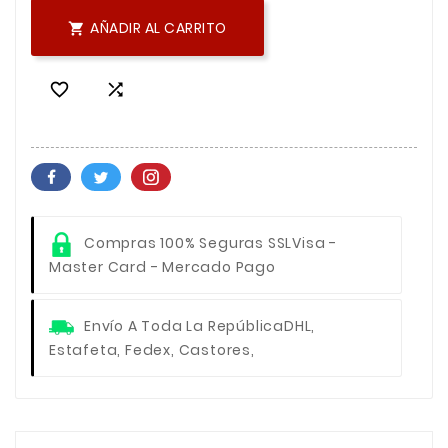
AÑADIR AL CARRITO



Compras 100% Seguras SSL
Visa -
Master Card - Mercado Pago
Envío A Toda La República
DHL,
Estafeta, Fedex, Castores,