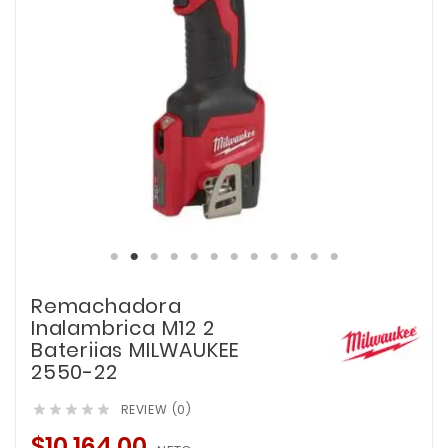
Remachadora
Inalambrica M12 2
Bateriias MILWAUKEE
2550-22
REVIEW (0)





$10,164.00