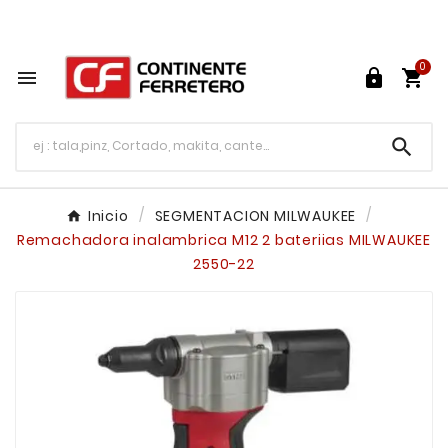
Tu ferretería en línea en México

0




Inicio
SEGMENTACION MILWAUKEE
Remachadora inalambrica M12 2 bateriias MILWAUKEE
2550-22