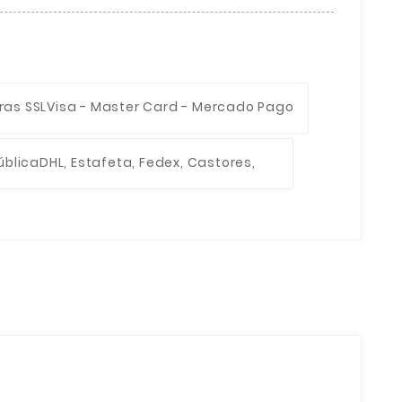
ras SSL
Visa - Master Card - Mercado Pago
ública
DHL, Estafeta, Fedex, Castores,