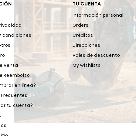
CIÓN
TU CUENTA
Información personal
rivacidad
Orders
y condiciones
Créditos
otros
Direcciones
ro
Vales de descuento
de Venta
My wishlists
 de Reembolso
prar en línea?
 Frecuentes
ar tu cuenta?
s
nos
itio