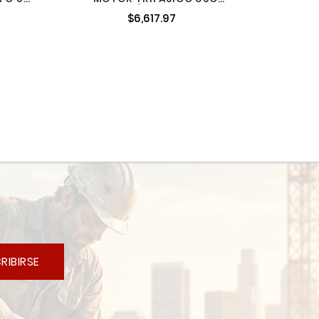
BB
GENERAL 1-1/2 HP 4 POLOS 145T
$6,617.97
ABB A7B10001013494
RIBIRSE