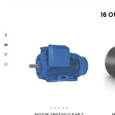
16 O





MOTOR TRIFÁSICO 5 HP 2
M