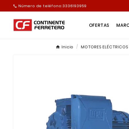
Número de teléfono:
3336193959

OFERTAS
MAR
Inicio
MOTORES ELÉCTRICOS