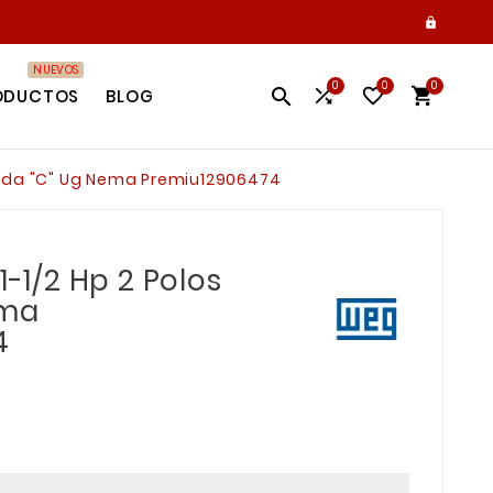

NUEVOS
0
0
0




ODUCTOS
BLOG
 Brida "C" Ug Nema Premiu12906474
1-1/2 Hp 2 Polos
ema
4