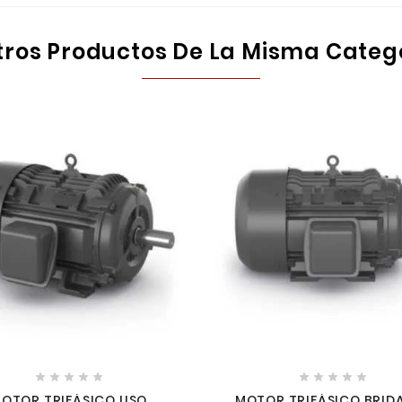
tros Productos De La Misma Categ










OTOR TRIFÁSICO USO
MOTOR TRIFÁSICO BRIDA