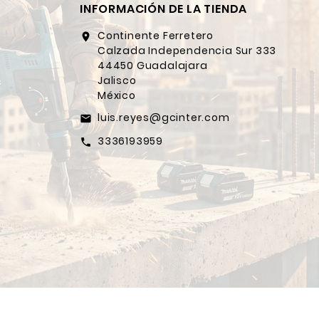
INFORMACIÓN DE LA TIENDA
Continente Ferretero
location_on
Calzada Independencia Sur 333
44450 Guadalajara
Jalisco
México
luis.reyes@gcinter.com
email
3336193959
call