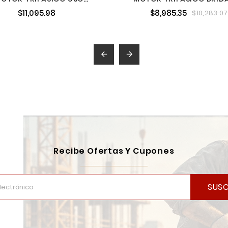
ERAL 5 HP 2 POLOS 184T
HP 4 POLOS 184TCH A
$11,095.98
$8,985.35
$10,283.07
ABB A7B10001013493
A7B10001013510


Recibe Ofertas Y Cupones
SUSC