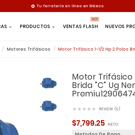
Tu ferretería en línea en México

HOT
CAS
PRODUCTOS
VENTAS FLASH
NUEVOS PR
Motores Trifásicos
Motor Trifásico 1-1/2 Hp 2 Polos
Motor Trifásico 
Brida "C" Ug N
Premiu1290647
REVIEW (0)





$7,799.25
NETO
Metodos De Pago