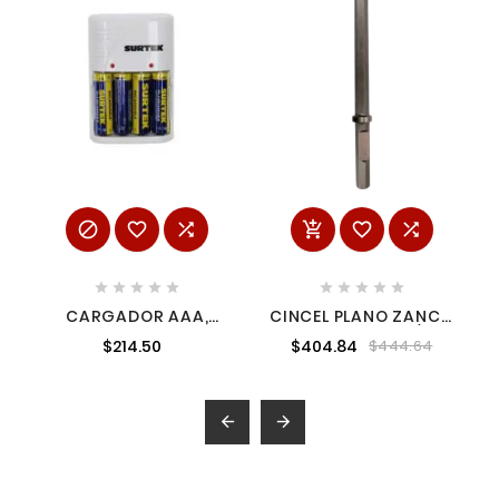
















CARGADOR AAA,
CINCEL PLANO ZANCO
AA,9V 4 PILAS AA
HEXAGONAL 1-1/8"
$214.50
$404.84
$444.64
MAKITA D21369

