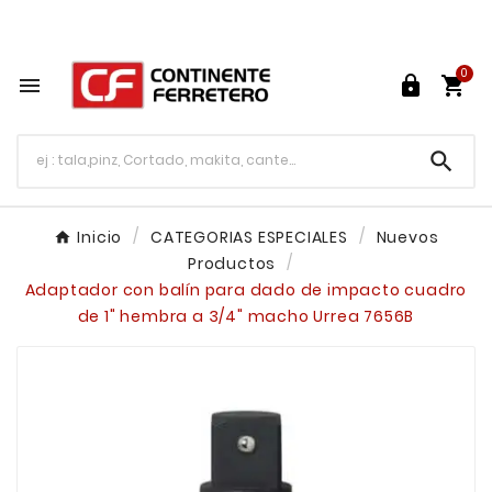
Tu ferretería en línea en México

0




Inicio
CATEGORIAS ESPECIALES
Nuevos
Productos
Adaptador con balín para dado de impacto cuadro
de 1" hembra a 3/4" macho Urrea 7656B