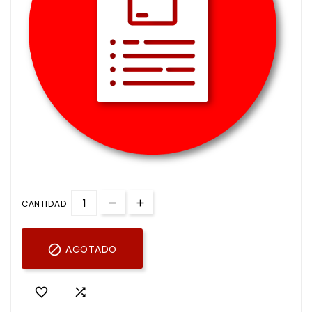
CANTIDAD

AGOTADO

