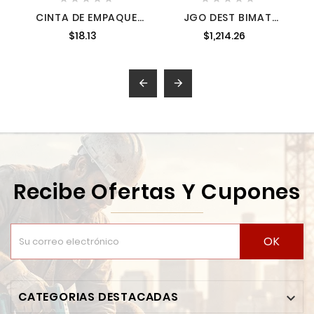
CINTA DE EMPAQUE
JGO DEST BIMAT
48 MM X 40 M
GOLPE PLANA 6PZ
$18.13
$1,214.26
TRANSPARENTE,
TRUPER TRUP-12551


Recibe Ofertas Y Cupones
OK
CATEGORIAS DESTACADAS
