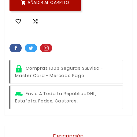
AÑADIR AL CARRITO



Compras 100% Seguras SSL
Visa -
Master Card - Mercado Pago
Envío A Toda La República
DHL,
Estafeta, Fedex, Castores,
Descripción