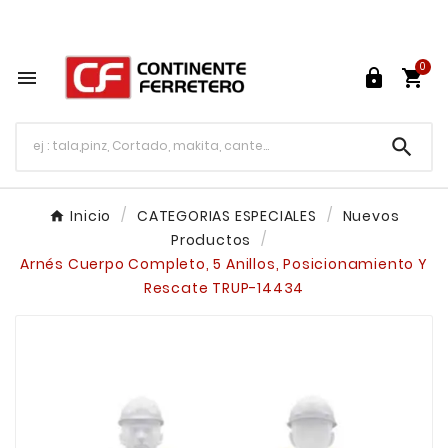
Tu ferretería en línea en México

0




Inicio
CATEGORIAS ESPECIALES
Nuevos
Productos
Arnés Cuerpo Completo, 5 Anillos, Posicionamiento Y
Rescate TRUP-14434