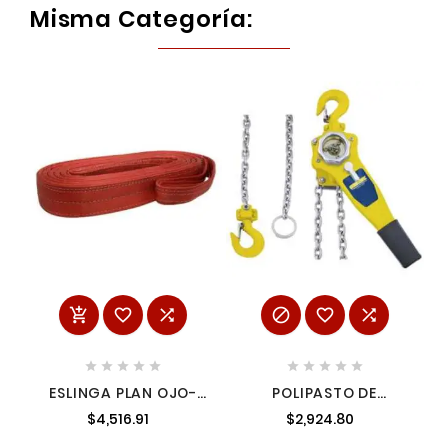
Misma Categoría:
















ESLINGA PLAN OJO-
POLIPASTO DE
OJO 4"X6M 4CP
PALANCA 1.5 TON
$4,516.91
$2,924.80