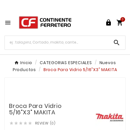
Tu ferretería en línea en México

0




Inicio
CATEGORIAS ESPECIALES
Nuevos
Productos
Broca Para Vidrio 5/16"X3" MAKITA
Broca Para Vidrio
5/16"X3" MAKITA
REVIEW (0)




