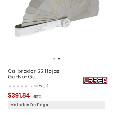
Calibrador 22 Hojas
Go-No-Go
REVIEW (0)





$391.84
NETO
Metodos De Pago