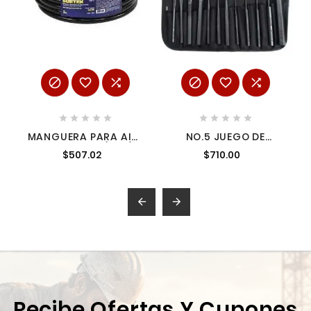
















MANGUERA PARA AIRE
NO.5 JUEGO DE
DE ALTA PRESIÓN 3/8"
CINCELES PUNZONES Y
$507.02
$710.00
X 15 M SURTEK 108150
BOTADORES 12 PIEZAS
URREA


Recibe Ofertas Y Cupones