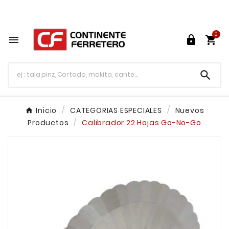
Tu ferretería en línea en México

0




Inicio
CATEGORIAS ESPECIALES
Nuevos
Productos
Calibrador 22 Hojas Go-No-Go