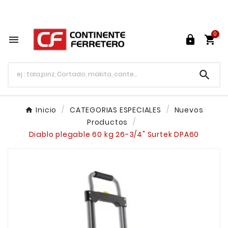
Tu ferretería en línea en México

0




Inicio
CATEGORIAS ESPECIALES
Nuevos
Productos
Diablo plegable 60 kg 26-3/4" Surtek DPA60