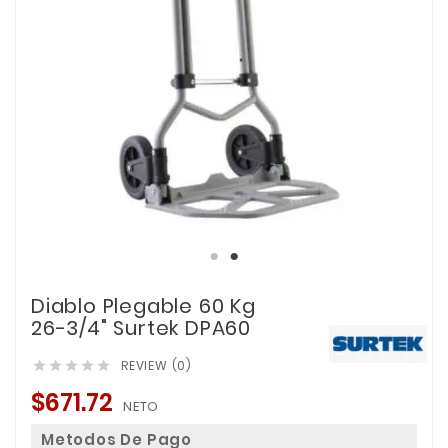
Diablo Plegable 60 Kg
26-3/4" Surtek DPA60
REVIEW (0)





$671.72
NETO
Metodos De Pago