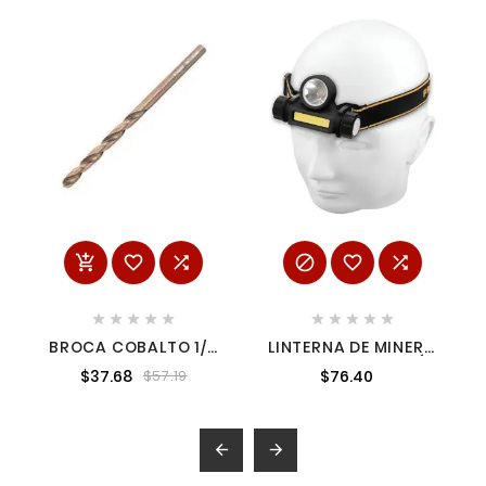
















BROCA COBALTO 1/4
LINTERNA DE MINERO
WEST-ST5162065
LED 180 LM, CON IMÁN,
$37.68
$76.40
$57.19
RECARGABLE PRETUL
28256

