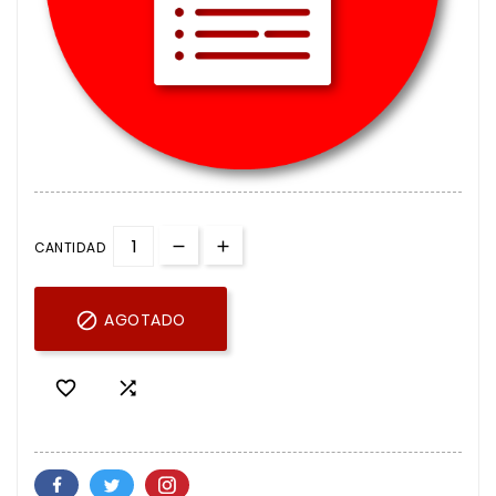
CANTIDAD

AGOTADO

