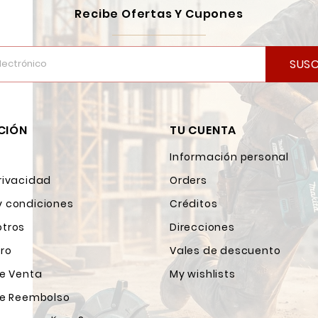
Recibe Ofertas Y Cupones
SUSC
CIÓN
TU CUENTA
Información personal
rivacidad
Orders
y condiciones
Créditos
otros
Direcciones
ro
Vales de descuento
de Venta
My wishlists
 de Reembolso