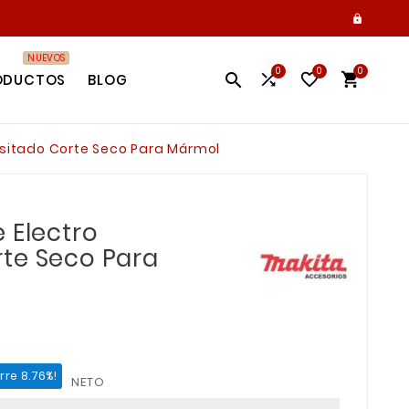

NUEVOS
0
0
0




ODUCTOS
BLOG
ositado Corte Seco Para Mármol
 Electro
te Seco Para
rre 8.76%!
NETO