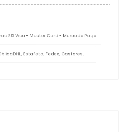
ras SSL
Visa - Master Card - Mercado Pago
ública
DHL, Estafeta, Fedex, Castores,