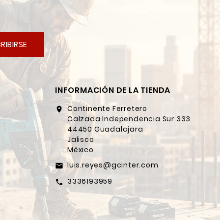
RIBIRSE
INFORMACIÓN DE LA TIENDA
Continente Ferretero
location_on
Calzada Independencia Sur 333
44450 Guadalajara
Jalisco
México
luis.reyes@gcinter.com
email
3336193959
call