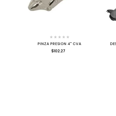





PINZA PRESION 4" CVA
DE
$102.27