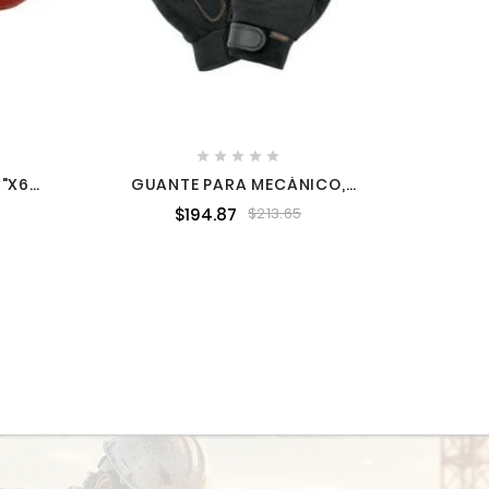





4"X6M
GUANTE PARA MECÁNICO,
ANTIVIBRACIONES, UNITALLA
$194.87
$213.65