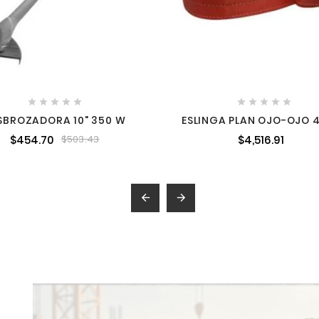










SBROZADORA 10" 350 W
ESLINGA PLAN OJO-OJO 
4CP
$454.70
$4,516.91
$503.43

