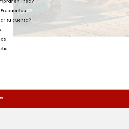
prar en línea?
 Frecuentes
ar tu cuenta?
s
nos
itio
o™