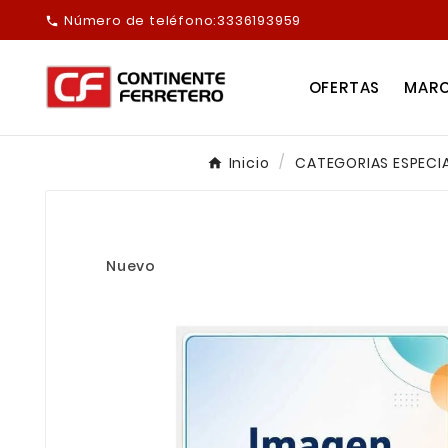
Número de teléfono:
3336193959

OFERTAS
MAR
Inicio
CATEGORIAS ESPECI
Nuevo