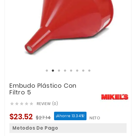
Embudo Plástico Con
Filtro 5
REVIEW (0)





$23.52
¡Ahorre 13.34%!
$27.14
NETO
Metodos De Pago