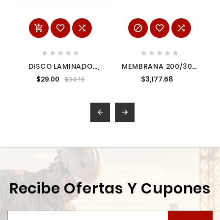
















DISCO LAMINADO
MEMBRANA 200/300
ZIRCONIA MIMS (Z40)
LTS BUTIL EVANS
$29.00
$3,177.68
$34.19
4-1/2 X 7/8 T29 WEST-
Z20395


Recibe Ofertas Y Cupones