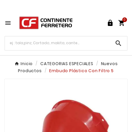
Tu ferretería en línea en México

0




Inicio
CATEGORIAS ESPECIALES
Nuevos
Productos
Embudo Plástico Con Filtro 5