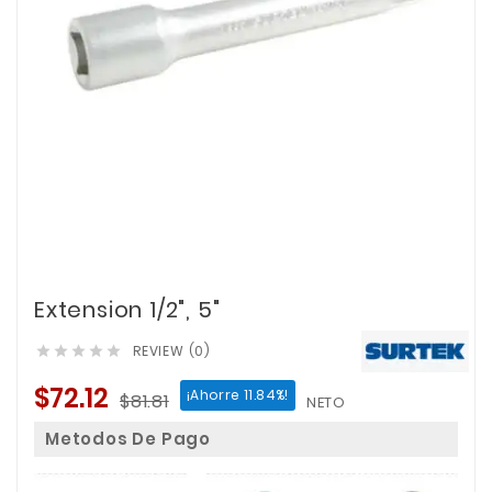
Extension 1/2", 5"
REVIEW (0)





$72.12
¡Ahorre 11.84%!
$81.81
NETO
Metodos De Pago