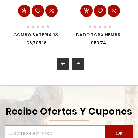
















COMBO BATERÍA 18 V
DADO TORX HEMBRA
8 AH FORGE +
CUADRO DE 1/2", E14
$6,705.16
$80.74
CARGADOR


Recibe Ofertas Y Cupones
OK