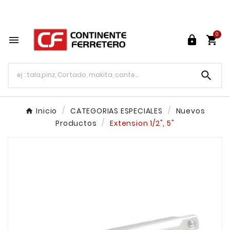
Tu ferretería en línea en México

0




Inicio
CATEGORIAS ESPECIALES
Nuevos
Productos
Extension 1/2", 5"