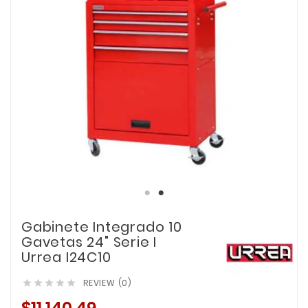
Gabinete Integrado 10
Gavetas 24" Serie I
Urrea I24C10
REVIEW (0)




