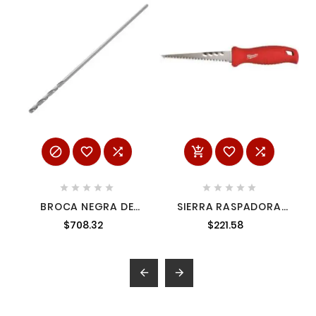
















BROCA NEGRA DE
SIERRA RASPADORA
ACERO DE ALTA
AMIL48220104
$708.32
$221.58
VELOCIDAD 7/16"
ZANCO LARGO URREA
BZL7/16

