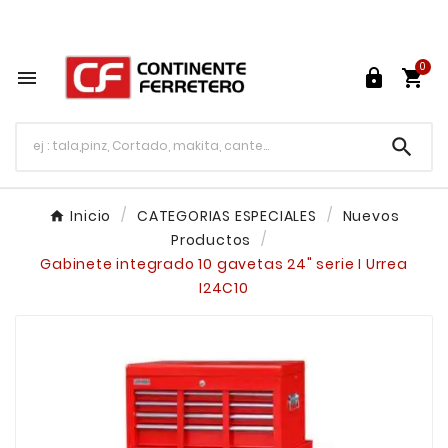
Tu ferretería en línea en México

0




Inicio
CATEGORIAS ESPECIALES
Nuevos
Productos
Gabinete integrado 10 gavetas 24" serie I Urrea
I24C10