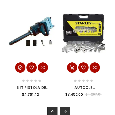
















KIT PISTOLA DE
AUTOCLE
IMPACTO 1 PULGADA
HERRAMIENTAS
$4,701.42
$3,452.00
$4,297.81
4200 RPM CON 2
MECÁNICAS ESTUCHE
DADOS RIDMEX I184
201 PZAS
CEN-RIM-I1845

