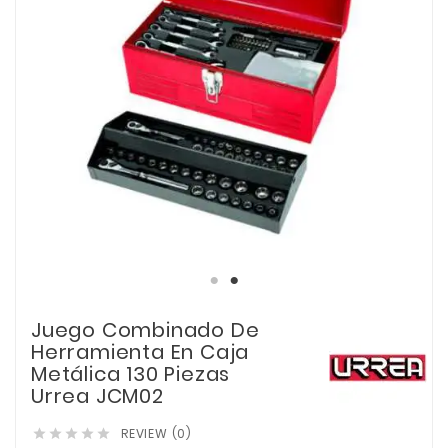
Juego Combinado De
Herramienta En Caja
Metálica 130 Piezas
Urrea JCM02
REVIEW (0)




