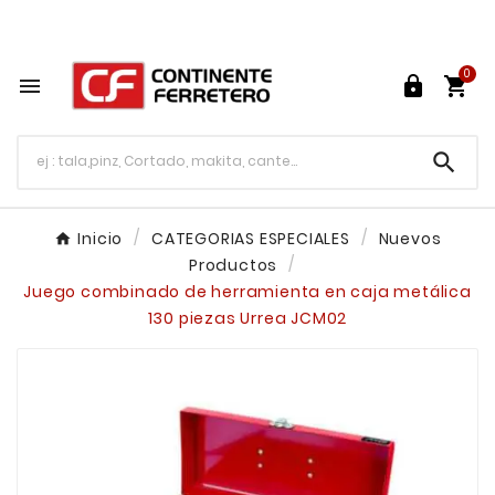
Tu ferretería en línea en México

0




Inicio
CATEGORIAS ESPECIALES
Nuevos
Productos
Juego combinado de herramienta en caja metálica
130 piezas Urrea JCM02