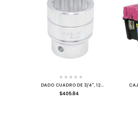





DADO CUADRO DE 3/4", 12
CAJ
PUNTAS, EN PULGADAS, 1-11/16"
P
$405.84
METÁ