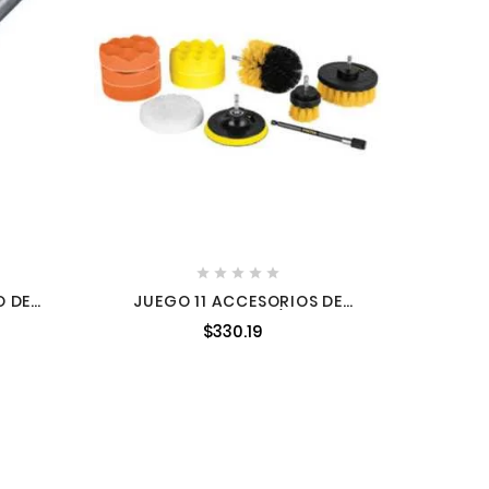
TIJERA





 DE
JUEGO 11 ACCESORIOS DE
 6"
LIMPIEZA Y PULIDO P/TALADRO,
$330.19
N5166
PRETUL PRETUL-27190