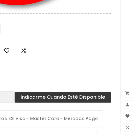



Indicarme Cuando Esté Disponible


ras SSL
Visa - Master Card - Mercado Pago
