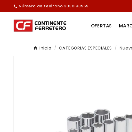
Número de teléfono:
3336193959

OFERTAS
MAR
Inicio
CATEGORIAS ESPECIALES
Nuev