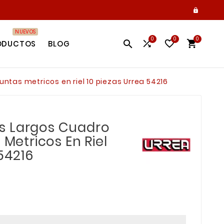

NUEVOS
0
0
0




ODUCTOS
BLOG
ntas metricos en riel 10 piezas Urrea 54216
s Largos Cuadro
 Metricos En Riel
 54216