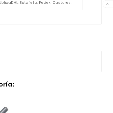
ública
DHL, Estafeta, Fedex, Castores,

oría: