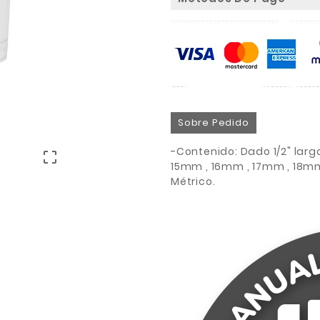
Sobre Pedido
-Contenido: Dado 1/2" larg

15mm , 16mm , 17mm , 18mm
Métrico.