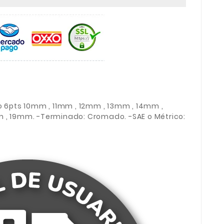
o 6pts 10mm , 11mm , 12mm , 13mm , 14mm ,
 , 19mm. -Terminado: Cromado. -SAE o Métrico: