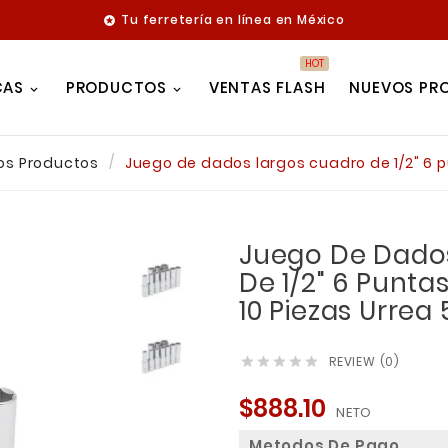
Tu ferretería en línea en México

HOT
CAS
PRODUCTOS
VENTAS FLASH
NUEVOS PR
os Productos
Juego de dados largos cuadro de 1/2" 6 pu
Juego De Dado
De 1/2" 6 Puntas
10 Piezas Urrea
REVIEW (0)





$888.10
NETO
Metodos De Pago