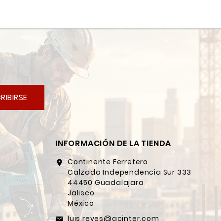
RIBIRSE
INFORMACIÓN DE LA TIENDA
Continente Ferretero
location_on
Calzada Independencia Sur 333
44450 Guadalajara
Jalisco
México
luis.reyes@gcinter.com
email