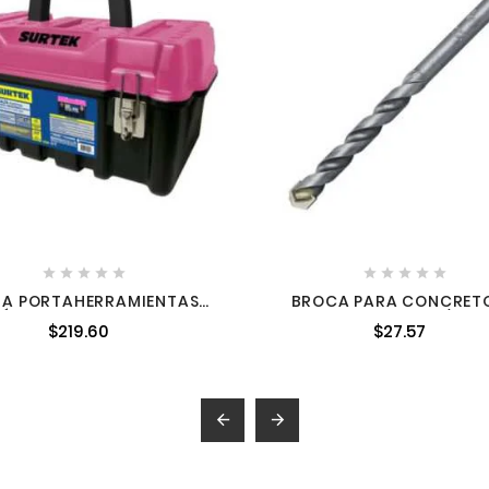










A PORTAHERRAMIENTAS
BROCA PARA CONCRETO
LÁSTICA CON BROCHES
ACERO ROLADO 5/16" X
$219.60
$27.57
LICOS Y TAPA ROSA 17" X
ZANCO RECTO URREA BC
9" X 8" SURTEK CPS17K

