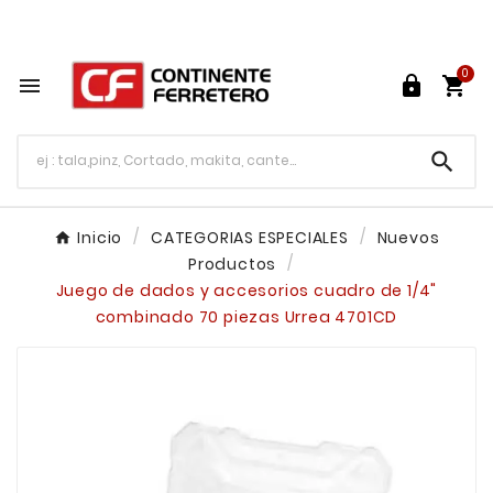
Tu ferretería en línea en México

0




Inicio
CATEGORIAS ESPECIALES
Nuevos
Productos
Juego de dados y accesorios cuadro de 1/4"
combinado 70 piezas Urrea 4701CD