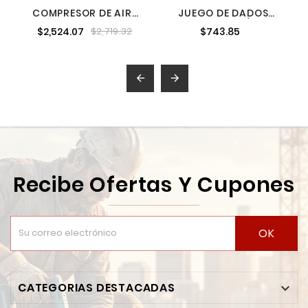
COMPRESOR DE AIRE
JUEGO DE DADOS
ELECTRICO 2.5 HP
CUADRO DE 1/2" 6
$2,524.07
$743.85
$2,719.32
PUNTAS EN PULGADAS
11 PIEZAS URREA 54115


Recibe Ofertas Y Cupones
OK
CATEGORIAS DESTACADAS
