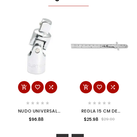
















NUDO UNIVERSAL
REGLA 15 CM DE
PARA DADO CUADRO
ACERO INOXIDABLE DE
$96.88
$25.98
$29.00
DE 1/2" 2-5/8" SURTEK
BOLSILLO, TRUPER
104915