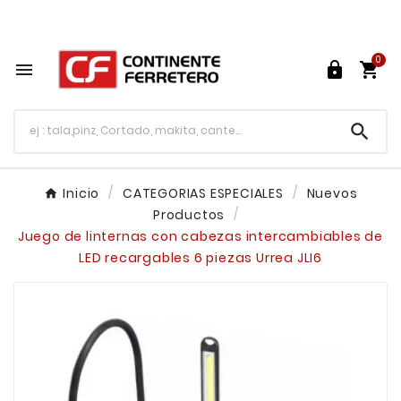
Tu ferretería en línea en México

0




Inicio
CATEGORIAS ESPECIALES
Nuevos
Productos
Juego de linternas con cabezas intercambiables de
LED recargables 6 piezas Urrea JLI6