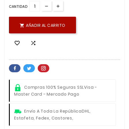
CANTIDAD
AÑADIR AL CARRITO



Compras 100% Seguras SSL
Visa -
Master Card - Mercado Pago
Envío A Toda La República
DHL,
Estafeta, Fedex, Castores,