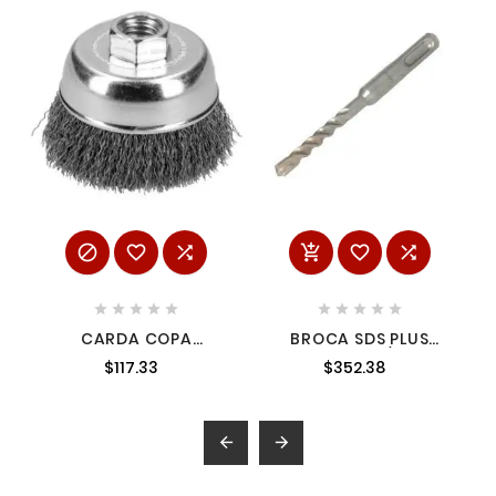
















CARDA COPA
BROCA SDS PLUS
ONDULADA ALAMBRE
PREMIUM DE 1/2" X 8"
$117.33
$352.38
DELGADO 4" X 0.35
URREA BSDSP1/2X8
MM CON ROSCA 5/8"
SURTEK C502

