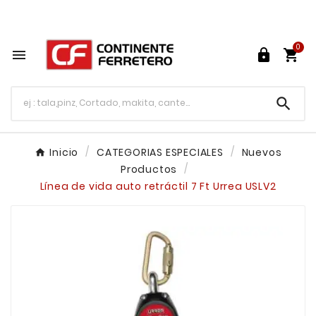
Tu ferretería en línea en México

0




Inicio
CATEGORIAS ESPECIALES
Nuevos
Productos
Línea de vida auto retráctil 7 Ft Urrea USLV2