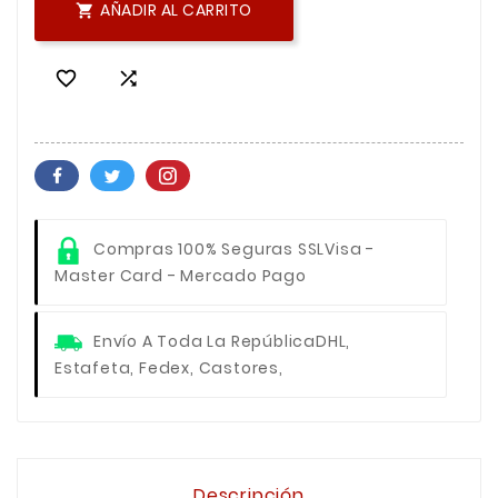
AÑADIR AL CARRITO



Compras 100% Seguras SSL
Visa -
Master Card - Mercado Pago
Envío A Toda La República
DHL,
Estafeta, Fedex, Castores,
Descripción