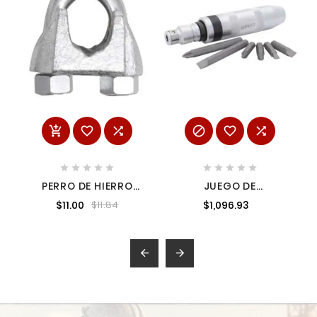
















PERRO DE HIERRO
JUEGO DE
MALEABLE PARA
DESTORNILLADOR DE
$11.00
$1,096.93
$11.84
CABLE DE ACERO 3/8"
GOLPE CON PUNTAS
INTERCAMBIABLES 8
PIEZAS URREA 70999A

