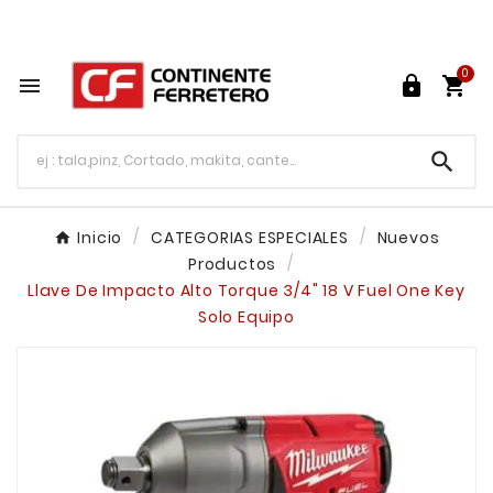
Tu ferretería en línea en México

0




Inicio
CATEGORIAS ESPECIALES
Nuevos
Productos
Llave De Impacto Alto Torque 3/4" 18 V Fuel One Key
Solo Equipo