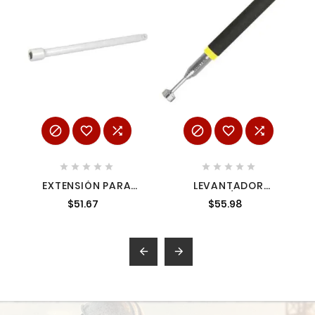
















EXTENSIÓN PARA
LEVANTADOR
DADO CUADRO DE
MAGNÉTICO
$51.67
$55.98
1/4" 6" SURTEK F4461
TELESCÓPICO 1.5 KG
SURTEK MT01

