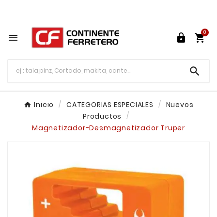
Tu ferretería en línea en México

0




Inicio
CATEGORIAS ESPECIALES
Nuevos
Productos
Magnetizador-Desmagnetizador Truper