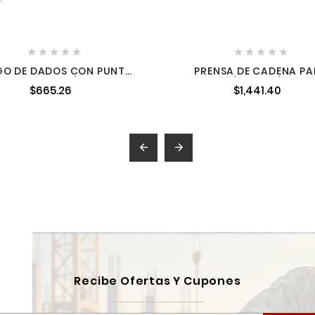










GO DE DADOS CON PUNTA
PRENSA DE CADENA P
 CUADRO DE 1/2" EN RIEL 7
TUBOS 1/8" A 3-1/2" SU
$665.26
$1,441.40
PIEZAS URREA 5439C
PCF35


Recibe Ofertas Y Cupones