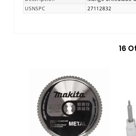
USNSPC
27112832
16 O