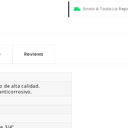
Envío A Toda La Rep
o
Reviews
 de alta calidad.
nticorrosivo.
e 3/4"