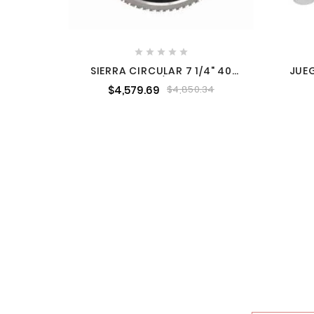





SIERRA CIRCULAR 7 1/4" 40
JUE
DIENTES 5/8" B51281
TORX
$4,579.69
$4,850.34