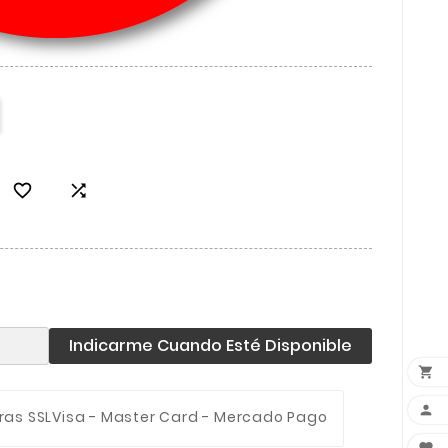


Indicarme Cuando Esté Disponible


ras SSL
Visa - Master Card - Mercado Pago