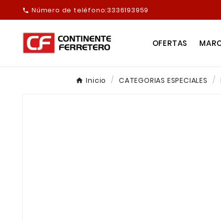
Número de teléfono:
3336193959

OFERTAS
MAR
Inicio
CATEGORIAS ESPECIALES