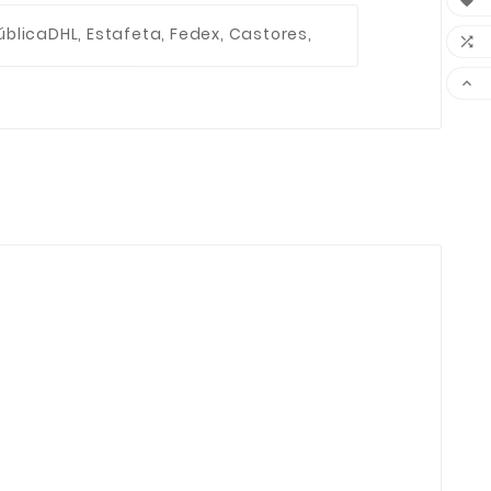

ública
DHL, Estafeta, Fedex, Castores,

