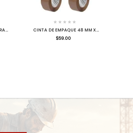





ARA
CINTA DE EMPAQUE 48 MM X
RTEK
150 M CANELA, TRUPER
$59.00