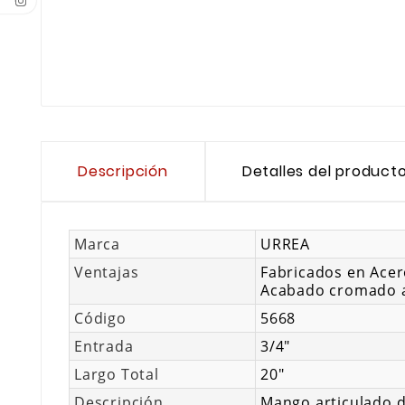
Descripción
Detalles del product
Marca
URREA
Ventajas
Fabricados en Acero
Acabado cromado a
Código
5668
Entrada
3/4"
Largo Total
20"
Descripción
Mango articulado d