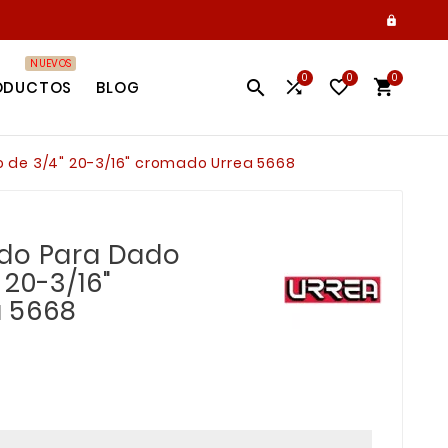

NUEVOS
0
0
0




ODUCTOS
BLOG
 de 3/4" 20-3/16" cromado Urrea 5668
ado Para Dado
20-3/16"
 5668