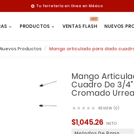
Tu ferretería en línea en México

HOT
CAS
PRODUCTOS
VENTAS FLASH
NUEVOS PR
Nuevos Productos
Mango articulado para dado cuadro
Mango Articul
Cuadro De 3/4" 
Cromado Urrea
REVIEW (0)





$1,045.26
NETO
Metodos De Pago