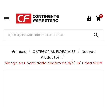
Tu ferretería en línea en México

0




Inicio
CATEGORIAS ESPECIALES
Nuevos
Productos
Mango en L para dado cuadro de 3/4" 16" Urrea 5686