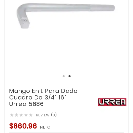
Mango En L Para Dado
Cuadro De 3/4" 16"
Urrea 5686
REVIEW (0)





$660.96
NETO