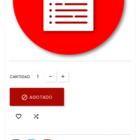
CANTIDAD

AGOTADO

