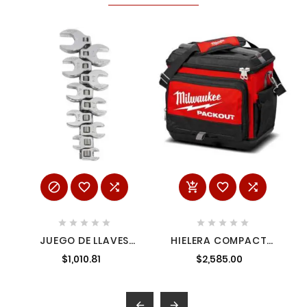
















JUEGO DE LLAVES
HIELERA COMPACTA
PATA DE CUERVO
14.6X9.8X16.8
$1,010.81
$2,585.00
CUADRO DE 3/8" EN
PACKOUT
PULGADAS 10 PIEZAS
AMIL48228302
URREA 4900-10

