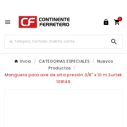
Tu ferretería en línea en México

0




Inicio
CATEGORIAS ESPECIALES
Nuevos
Productos
Manguera para aire de alta presión 3/8" x 10 m Surtek
108149