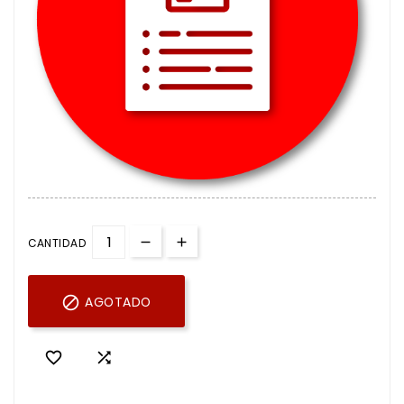
CANTIDAD

AGOTADO

