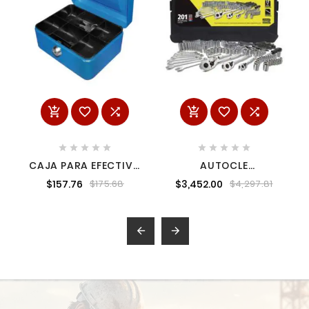
















CAJA PARA EFECTIVO
AUTOCLE
DE 8"
HERRAMIENTAS
$157.76
$3,452.00
$175.68
$4,297.81
MECÁNICAS ESTUCHE
201 PZAS

