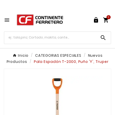
Tu ferretería en línea en México

0




Inicio
CATEGORIAS ESPECIALES
Nuevos
Productos
Pala Espadón T-2000, Puño 'Y', Truper