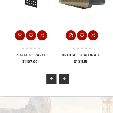
















PLACA DE PARED
BROCA ESCALONADA
GRANDE PACKOUT
CON DOBLE ESTRÍA 4
$1,107.00
$1,311.15
AMIL48228487
1/4" A 3/4" ZANCO 3
PLANOS URREA BME4

