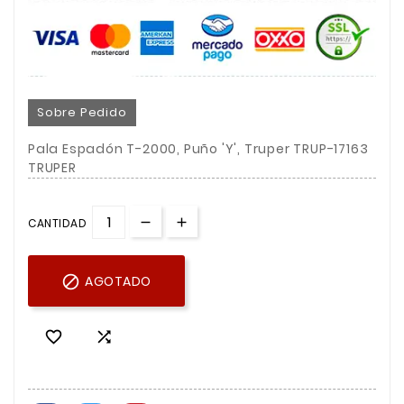
Sobre Pedido
Pala Espadón T-2000, Puño 'Y', Truper TRUP-17163
TRUPER
CANTIDAD

AGOTADO

