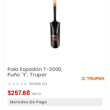
Pala Espadón T-2000,
Puño 'Y', Truper
REVIEW (0)





$257.68
NETO
Metodos De Pago