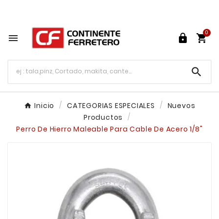
Tu ferretería en línea en México

0




Inicio
CATEGORIAS ESPECIALES
Nuevos
Productos
Perro De Hierro Maleable Para Cable De Acero 1/8"