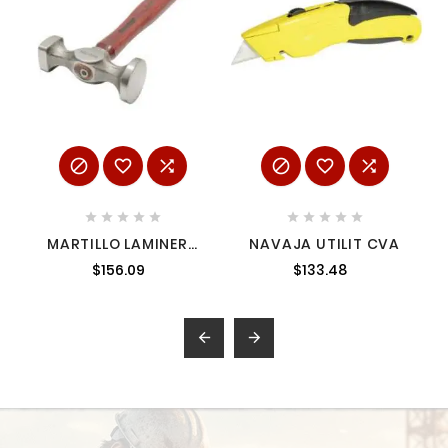
















MARTILLO LAMINERO
NAVAJA UTILIT CVA
PLANA-PLANA CON
$156.09
$133.48
MANGO DE MADERA
HICKORY AMERICANO
DE 13" 11 OZ SURTEK
MHP1

