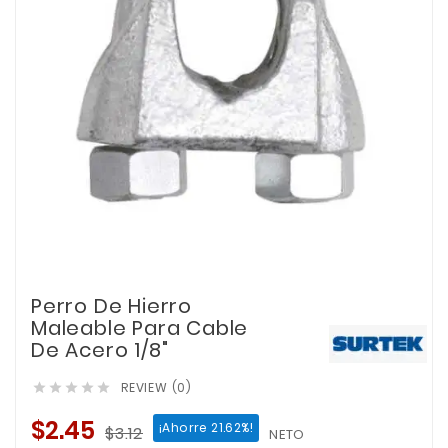
Perro De Hierro
Maleable Para Cable
De Acero 1/8"
REVIEW (0)





$2.45
¡Ahorre 21.62%!
$3.12
NETO