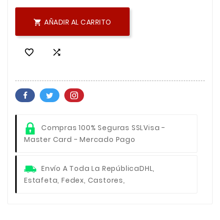
AÑADIR AL CARRITO



Compras 100% Seguras SSL
Visa -
Master Card - Mercado Pago
Envío A Toda La República
DHL,
Estafeta, Fedex, Castores,