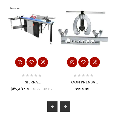
Nuevo
















SIERRA
CON PRENSA
ESCUADRADORA 12" 3
AJUSTABLE DE 3/16" A
$82,487.70
$294.95
$85,038.87
HP 220 V HOJA
5/8" SURTEK 351F
COMPLETA TRIFASICA
AVELLANADOR

