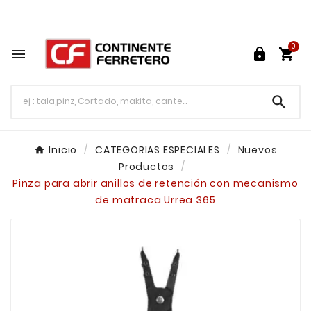
Tu ferretería en línea en México

0




Inicio
CATEGORIAS ESPECIALES
Nuevos
Productos
Pinza para abrir anillos de retención con mecanismo
de matraca Urrea 365