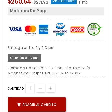
$250.54
¡Ahorre 7.86%!
$271.92
NETO
Metodos De Pago
Entrega entre 2 y 5 Dias
Últimas piezas!
Plomada De Latón 12 Oz Con Centro Y Guía
Magnética, Truper TRUPER TRUP-17067
CANTIDAD
AÑADIR AL CARRITO
