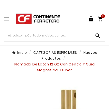
Tu ferretería en línea en México

0




Inicio
CATEGORIAS ESPECIALES
Nuevos
Productos
Plomada De Latón 12 Oz Con Centro Y Guía
Magnética, Truper