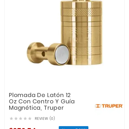
Plomada De Latón 12
Oz Con Centro Y Guía
Magnética, Truper
REVIEW (0)




