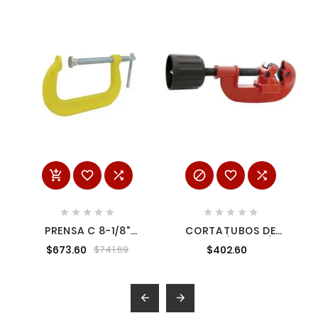
















PRENSA C 8-1/8"
CORTATUBOS DE
FORJA
ZAMAC 1/8" A 1-1/8"
$673.60
$402.60
$741.69
URREA 350

