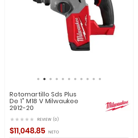
Rotomartillo Sds Plus
De 1" M18 V Milwaukee
2912-20
REVIEW (0)





$11,048.85
NETO