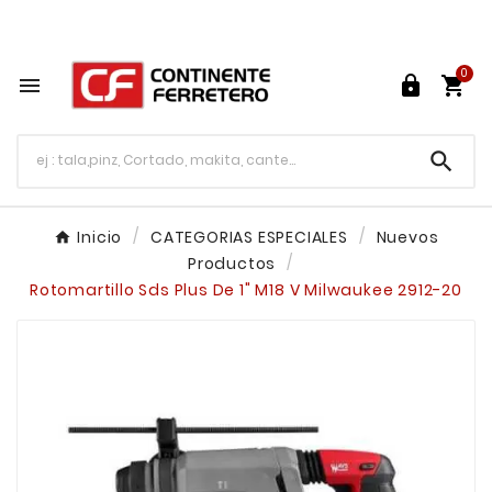
Tu ferretería en línea en México

0




Inicio
CATEGORIAS ESPECIALES
Nuevos
Productos
Rotomartillo Sds Plus De 1" M18 V Milwaukee 2912-20