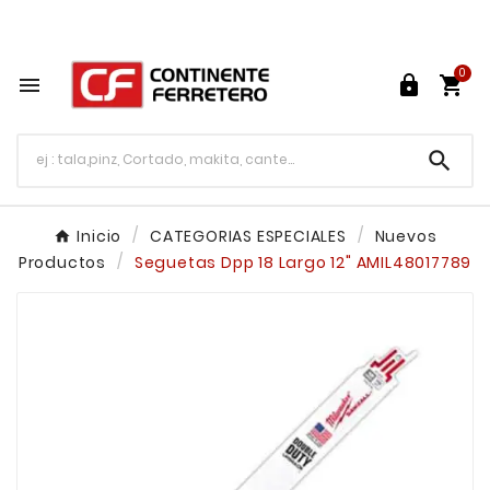
Tu ferretería en línea en México

0




Inicio
CATEGORIAS ESPECIALES
Nuevos
Productos
Seguetas Dpp 18 Largo 12" AMIL48017789