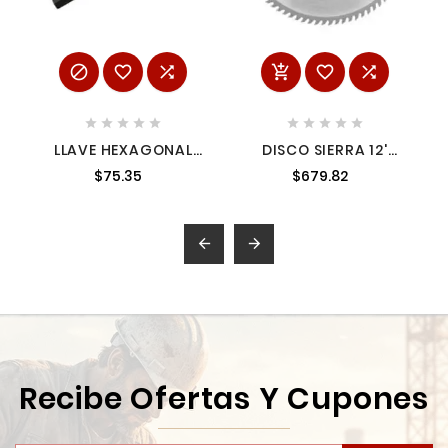
















LLAVE HEXAGONAL
DISCO SIERRA 12'
CORTA TIPO "L"
PARA MADERA, 80
$75.35
$679.82
MÉTRICA 12 MM
DIENTES CENTRO 1',
URREA 49-12
TRUPER


Recibe Ofertas Y Cupones