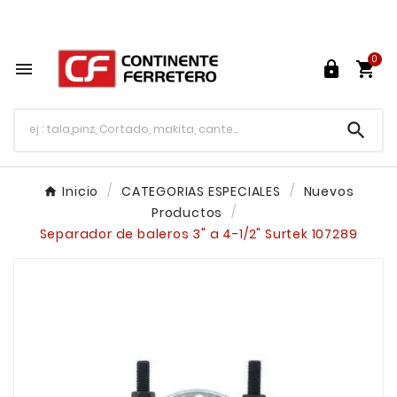
Tu ferretería en línea en México

0




Inicio
CATEGORIAS ESPECIALES
Nuevos
Productos
Separador de baleros 3" a 4-1/2" Surtek 107289