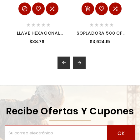
















LLAVE HEXAGONAL
SOPLADORA 500 CFM
CORTA TIPO "L"
18 V FUEL SOLO
$38.76
$3,624.15
MÉTRICA 10 MM
EQUIPO
URREA 49-10


Recibe Ofertas Y Cupones
OK