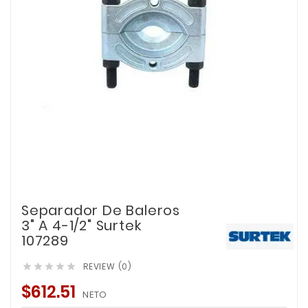
Separador De Baleros
3" A 4-1/2" Surtek
107289
REVIEW (0)





$612.51
NETO