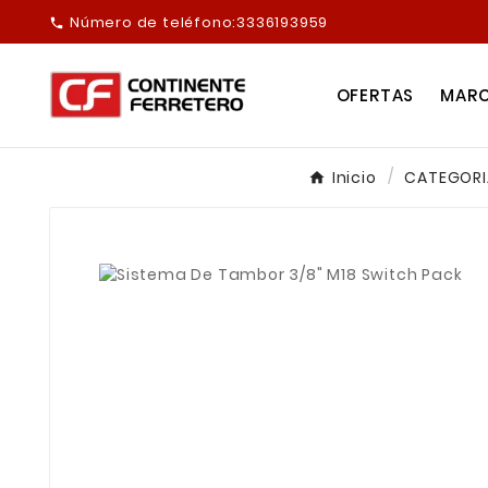
Número de teléfono:
3336193959

OFERTAS
MAR
Inicio
CATEGORI