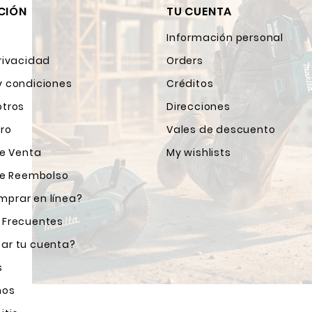
CIÓN
TU CUENTA
Información personal
rivacidad
Orders
y condiciones
Créditos
otros
Direcciones
ro
Vales de descuento
de Venta
My wishlists
 de Reembolso
prar en línea?
 Frecuentes
ar tu cuenta?
s
nos