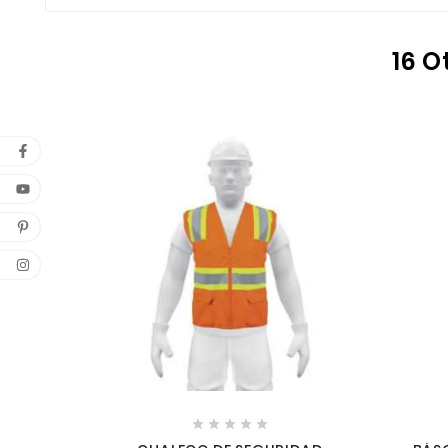
16 O




