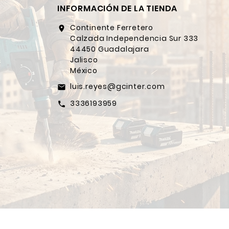
INFORMACIÓN DE LA TIENDA
Continente Ferretero
location_on
Calzada Independencia Sur 333
44450 Guadalajara
Jalisco
México
luis.reyes@gcinter.com
email
3336193959
call