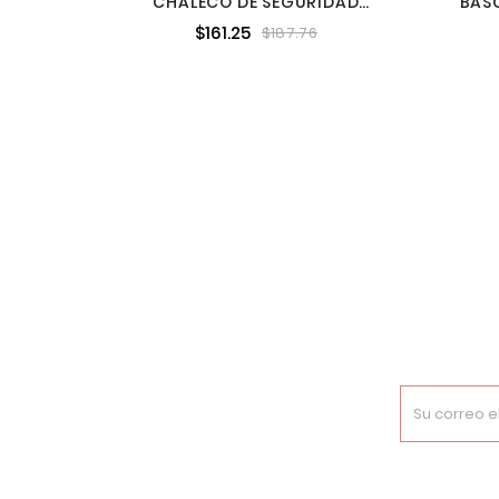
CHALECO DE SEGURIDAD
BÁS
NARANJA MAX VISIBILIDAD Y 6
EL
$161.25
$187.76
BOLSAS