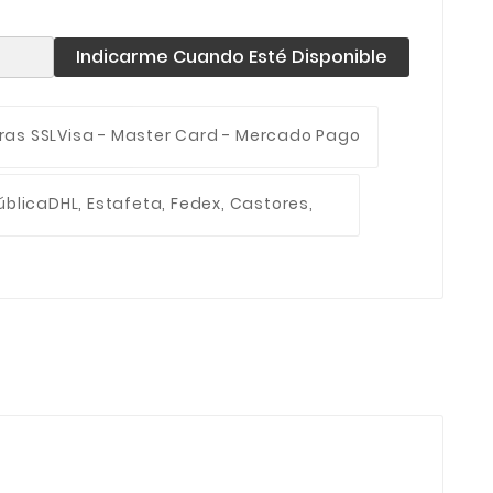
Indicarme Cuando Esté Disponible
ras SSL
Visa - Master Card - Mercado Pago
ública
DHL, Estafeta, Fedex, Castores,