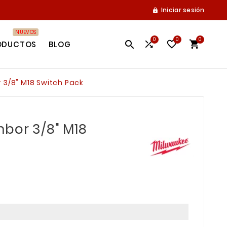
Iniciar sesión

NUEVOS
0
0
0




ODUCTOS
BLOG
3/8" M18 Switch Pack
bor 3/8" M18