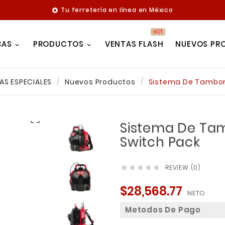
Tu ferretería en línea en México

HOT
CAS
PRODUCTOS
VENTAS FLASH
NUEVOS PR
AS ESPECIALES
Nuevos Productos
Sistema De Tambor 

Sistema De Tam
Switch Pack
REVIEW (0)





$28,568.77
NETO
Metodos De Pago