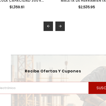
CULA CAPACIDAD 300 KG
MALETA DE HERRAMIENTA
ECTRÓNICA COLGANTE,
PACKOUT MILWAUKE
$1,359.61
$2,535.95
TRUPER


Recibe Ofertas Y Cupones
SUSC