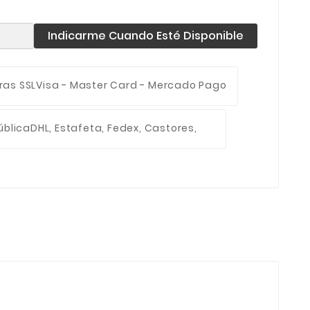
Indicarme Cuando Esté Disponible
ras SSL
Visa - Master Card - Mercado Pago
ública
DHL, Estafeta, Fedex, Castores,