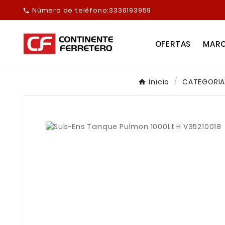
Número de teléfono:
3336193959

OFERTAS
MAR
Inicio
CATEGORIA