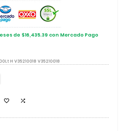
reses de $16,435.39 con Mercado Pago
0Lt H V35210018 V35210018

