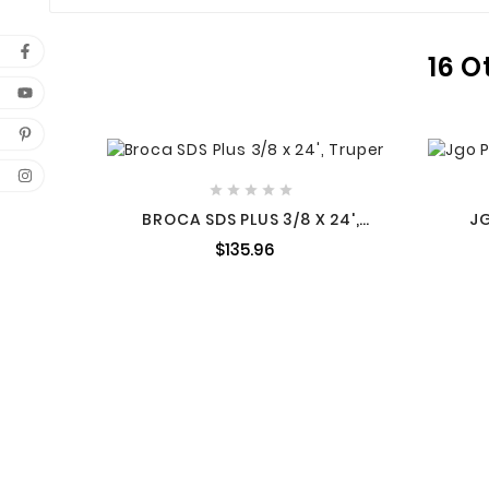
16 O





BROCA SDS PLUS 3/8 X 24',
J
TRUPER
$135.96