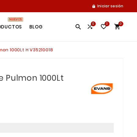
Iniciar sesión

NUEVOS
0
0
0




ODUCTOS
BLOG
on 1000Lt H V35210018
 Pulmon 1000Lt