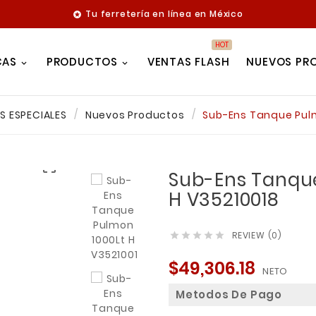
Tu ferretería en línea en México

HOT
CAS
PRODUCTOS
VENTAS FLASH
NUEVOS PR
S ESPECIALES
Nuevos Productos
Sub-Ens Tanque Pulm

Sub-Ens Tanque
H V35210018
REVIEW (0)





$49,306.18
NETO
Metodos De Pago