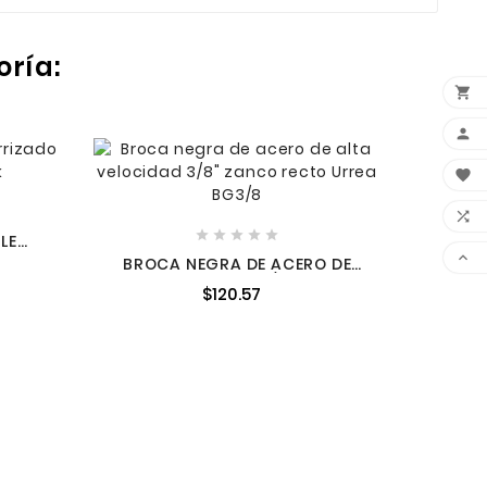
oría:




COMP





LE
GRA

BROCA NEGRA DE ACERO DE
ALTA VELOCIDAD 3/8" ZANCO
$120.57
RECTO URREA BG3/8