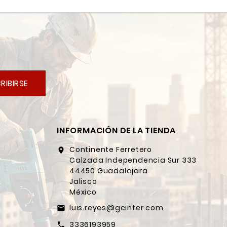
RIBIRSE
INFORMACIÓN DE LA TIENDA
Continente Ferretero
location_on
Calzada Independencia Sur 333
44450 Guadalajara
Jalisco
México
luis.reyes@gcinter.com
email
3336193959
call