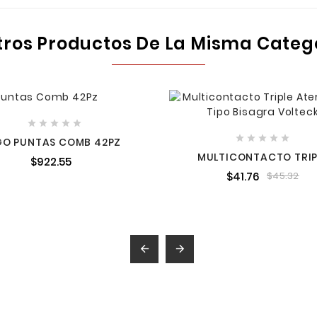
tros Productos De La Misma Categ










GO PUNTAS COMB 42PZ
MULTICONTACTO TRIP
$922.55
ATERRIZADO TIPO BISA
$41.76
$45.32
VOLTECK

