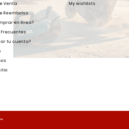
de Venta
My wishlists
 de Reembolso
prar en línea?
 Frecuentes
ar tu cuenta?
s
nos
itio
o™