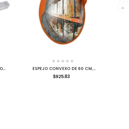






DO
ESPEJO CONVEXO DE 60 CM,
 5661
TRUPER TRUP-101609
$925.83