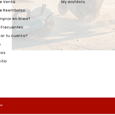
de Venta
My wishlists
 de Reembolso
prar en línea?
 Frecuentes
ar tu cuenta?
s
nos
itio
o™