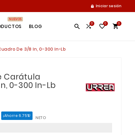
Iniciar sesión

NUEVOS
0
0
0




ODUCTOS
BLOG
uadro De 3/8 In, 0-300 In-Lb
 Carátula
n, 0-300 In-Lb
¡Ahorre 6.75%!
NETO