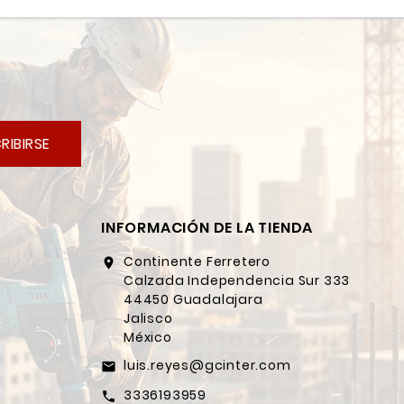
RIBIRSE
INFORMACIÓN DE LA TIENDA
Continente Ferretero
location_on
Calzada Independencia Sur 333
44450 Guadalajara
Jalisco
México
luis.reyes@gcinter.com
email
3336193959
call