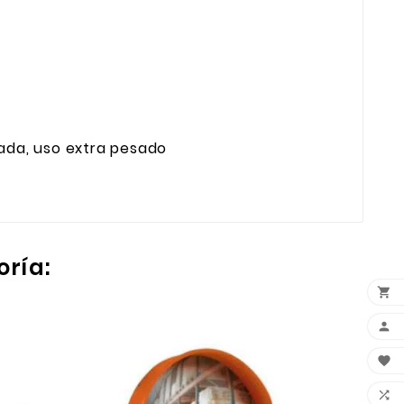
cada, uso extra pesado
oría:



PIN
