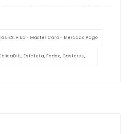
ras SSL
Visa - Master Card - Mercado Pago
ública
DHL, Estafeta, Fedex, Castores,