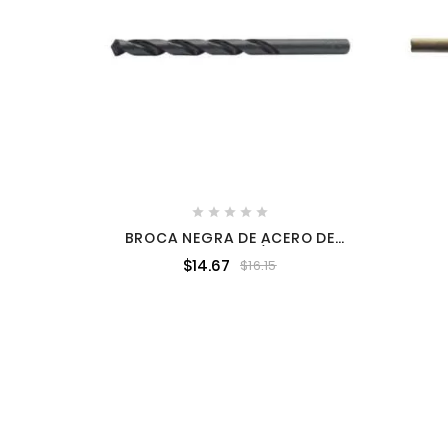





BROCA NEGRA DE ACERO DE
ALTA VELOCIDAD 1/8" ZANCO
EST
$14.67
$16.15
RECTO URREA BG1/8