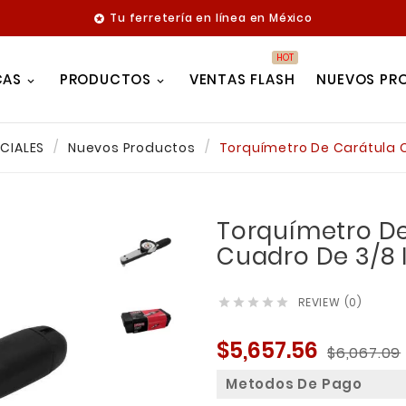
Tu ferretería en línea en México

HOT
CAS
PRODUCTOS
VENTAS FLASH
NUEVOS PR
CIALES
Nuevos Productos
Torquímetro De Carátula C
Torquímetro De
Cuadro De 3/8 I
REVIEW (0)





$5,657.56
$6,067.09
Metodos De Pago