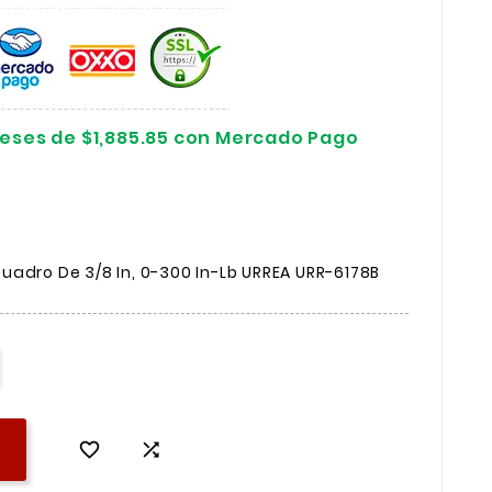
reses de $1,885.85 con Mercado Pago
uadro De 3/8 In, 0-300 In-Lb URREA URR-6178B

