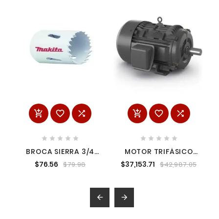
















BROCA SIERRA 3/4
MOTOR TRIFÁSICO
MAKITA D21624 1
USO GENERAL 25 HP 4
$76.56
$37,153.71
$79.98
$42,987.05
POLOS 284T ABB
A7B10001013503

