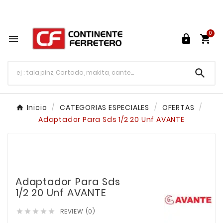
Tu ferretería en línea en México

0




Inicio
CATEGORIAS ESPECIALES
OFERTAS
Adaptador Para Sds 1/2 20 Unf AVANTE
Adaptador Para Sds
1/2 20 Unf AVANTE
REVIEW (0)




