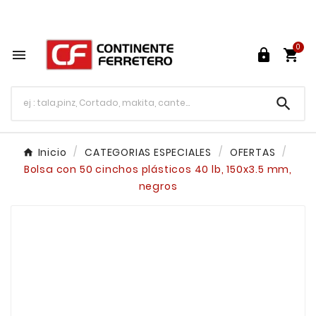
Tu ferretería en línea en México

0




Inicio
CATEGORIAS ESPECIALES
OFERTAS
Bolsa con 50 cinchos plásticos 40 lb, 150x3.5 mm,
negros