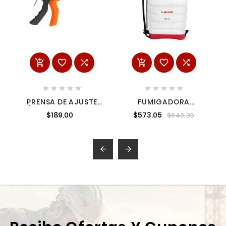
















PRENSA DE AJUSTE
FUMIGADORA
RÁPIDO DE 12' TRUPER
MANUAL 16 LITROS
$189.00
$573.05
$640.35
100141

