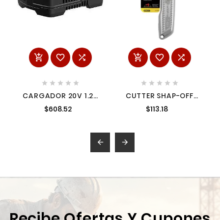
















CARGADOR 20V 1.25
CUTTER SHAP-OFF
SC125-B3 STNSC200-
PARA TRABAJO
$608.52
$113.18
B3
PESADO STANLEY 10-
299


Recibe Ofertas Y Cupones