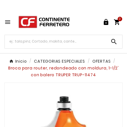
Tu ferretería en línea en México

0




Inicio
CATEGORIAS ESPECIALES
OFERTAS
Broca para router, redondeado con moldura, 1-1/2'
con balero TRUPER TRUP-11474