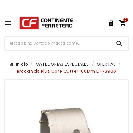
Tu ferretería en línea en México

0




Inicio
CATEGORIAS ESPECIALES
OFERTAS
Broca Sds Plus Core Cutter 100Mm D-73966