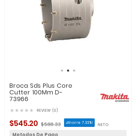
Broca Sds Plus Core
Cutter 100Mm D-
73966
REVIEW (0)





$545.20
¡Ahorre 7.33%!
$588.33
NETO
Metodos De Pago