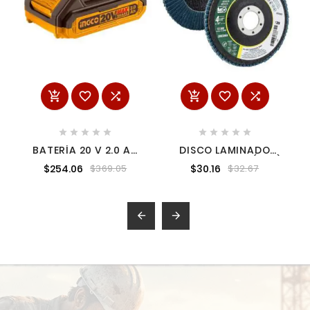
















BATERÍA 20 V 2.0 AH
DISCO LAMINADO
LITHIUM-ION INGCO
ZIRCONIA MIMS (Z60)
$254.06
$30.16
$369.05
$32.67
FBLI20011
4-1/2 X 7/8 T29 WEST-
Z20396

