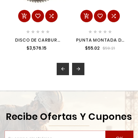
















DISCO DE CARBURO
PUNTA MONTADA DE
14 66 DIENTES PARA
ÓXIDO DE ALUMINIO
$3,576.15
$55.02
$59.21
METALES DWA7747
ROSA TIPO A36 URREA
DEWALT DWA7747
APMA36


Recibe Ofertas Y Cupones