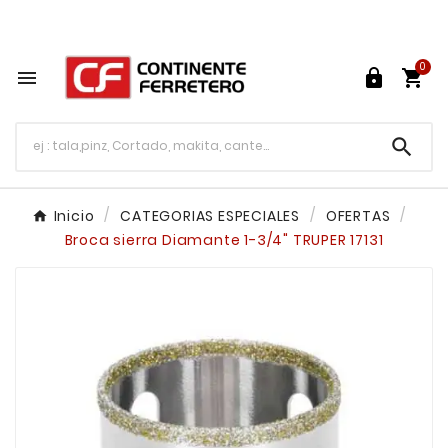
Tu ferretería en línea en México

0




Inicio
CATEGORIAS ESPECIALES
OFERTAS
Broca sierra Diamante 1-3/4" TRUPER 17131