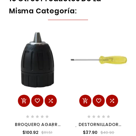
Misma Categoría:
















BROQUERO AGARRE
DESTORNILLADOR
RAPIDO 1/2" X 1/2"
ÁMBAR PUNTA PLANA
$100.92
$37.90
$111.51
$40.90
AVANTE BRQAR1/2X1/2
1/4" X 1-1/2" URREA