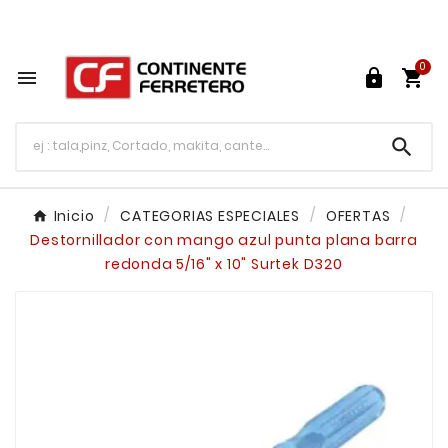
Tu ferretería en línea en México

0




Inicio
CATEGORIAS ESPECIALES
OFERTAS
Destornillador con mango azul punta plana barra
redonda 5/16" x 10" Surtek D320