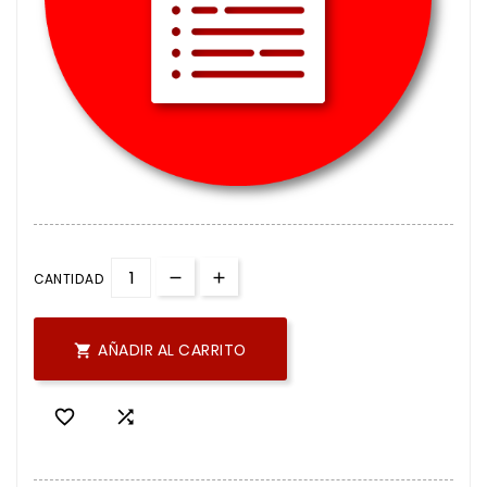
CANTIDAD
AÑADIR AL CARRITO


