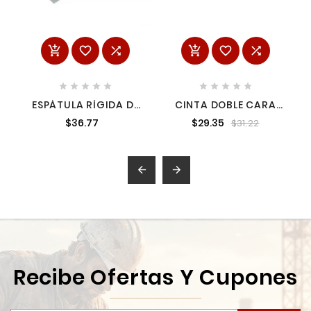
















ESPÁTULA RÍGIDA DE
CINTA DOBLE CARA
ACERO DE ALTO
TRANSPARENTE 12 MM
$36.77
$29.35
$31.22
CARBÓN CON MANGO
SURTEK CDCT12
DE MADERA 123081


Recibe Ofertas Y Cupones