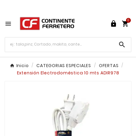
Tu ferretería en línea en México

0




Inicio
CATEGORIAS ESPECIALES
OFERTAS
Extensión Electrodoméstica 10 mts ADIR978