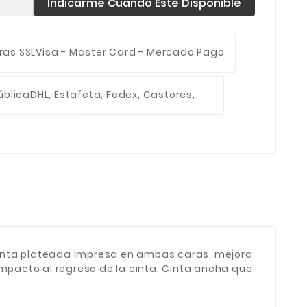
Indicarme Cuando Esté Disponible
ras SSL
Visa - Master Card - Mercado Pago
ública
DHL, Estafeta, Fedex, Castores,
Cinta plateada impresa en ambas caras, mejora
mpacto al regreso de la cinta. Cinta ancha que