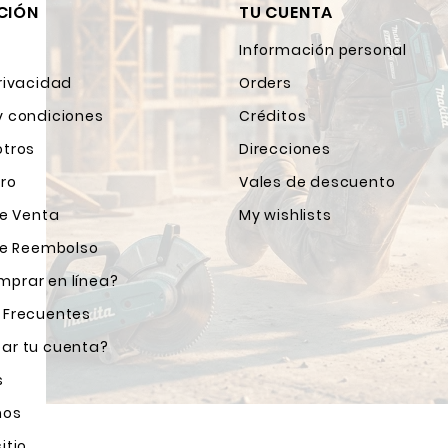
CIÓN
TU CUENTA
Información personal
rivacidad
Orders
y condiciones
Créditos
otros
Direcciones
ro
Vales de descuento
de Venta
My wishlists
 de Reembolso
prar en línea?
 Frecuentes
ar tu cuenta?
s
nos
itio