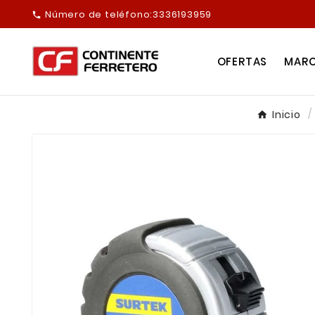
Número de teléfono:
3336193959

OFERTAS
MAR
Inicio