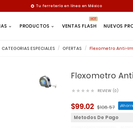
Tu ferretería en línea en México

HOT
CAS
PRODUCTOS
VENTAS FLASH
NUEVOS PR
CATEGORIAS ESPECIALES
OFERTAS
Flexometro Anti-Im
Flexometro Anti
REVIEW (0)





$99.02
¡Ahorr
$106.57
Metodos De Pago