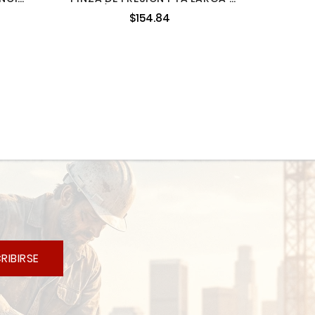
CON
1/2" STANLEY 84-396
$154.84
0P
RIBIRSE