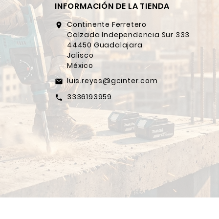
INFORMACIÓN DE LA TIENDA
Continente Ferretero
location_on
Calzada Independencia Sur 333
44450 Guadalajara
Jalisco
México
luis.reyes@gcinter.com
email
3336193959
call