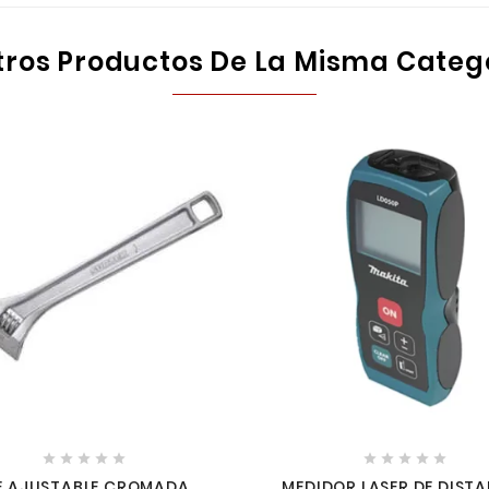
tros Productos De La Misma Categ










E AJUSTABLE CROMADA 6"
MEDIDOR LASER DE DIST