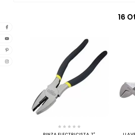
16 O





PINZA ELECTRICISTA 7"
LLAV