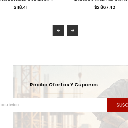
SURTEK 506
5-50 M BATERIA AAA 
$118.41
$2,867.42
FUNDA MAKITA LD05


Recibe Ofertas Y Cupones
SUSC