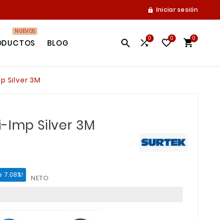
Iniciar sesión

NUEVOS
0
0
0




ODUCTOS
BLOG
p Silver 3M
-Imp Silver 3M
e 7.08%!
NETO