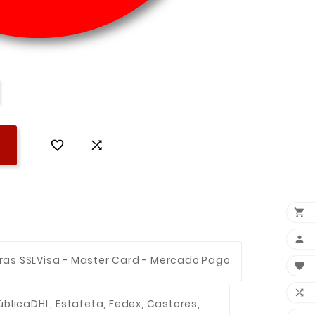




ras SSL
Visa - Master Card - Mercado Pago


ública
DHL, Estafeta, Fedex, Castores,