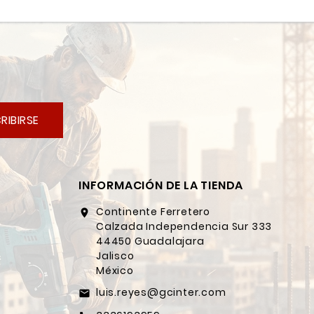
RIBIRSE
INFORMACIÓN DE LA TIENDA
Continente Ferretero
location_on
Calzada Independencia Sur 333
44450 Guadalajara
Jalisco
México
luis.reyes@gcinter.com
email