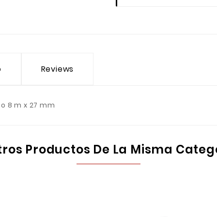
o
Reviews
to 8 m x 27 mm
tros Productos De La Misma Categ