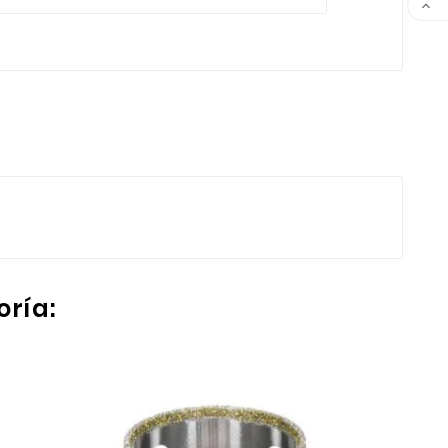

oría: