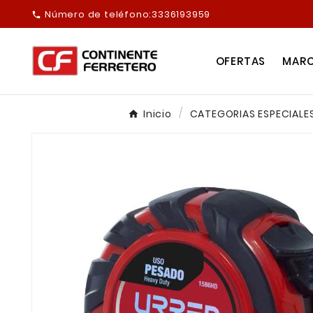
Número de teléfono:
3336193959

OFERTAS
MAR
Inicio
CATEGORIAS ESPECIALE