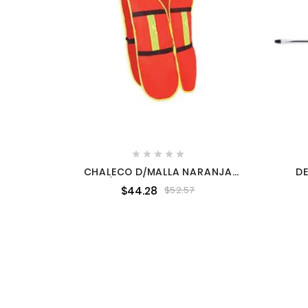





CHALECO D/MALLA NARANJA
D
C/BIES AMARILLO ALTA
PU
$44.28
$52.57
VISIBILIDAD WEST-ST6600471