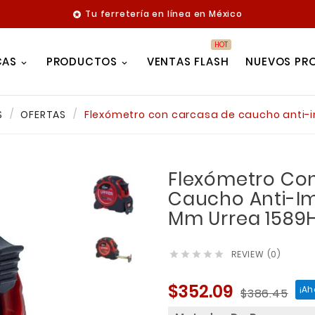
Tu ferretería en línea en México

HOT
CAS
PRODUCTOS
VENTAS FLASH
NUEVOS PR
S
OFERTAS
Flexómetro con carcasa de caucho anti-
Flexómetro Co
Caucho Anti-Im
Mm Urrea 1589
REVIEW (0)





$352.09
¡Ah
$386.45