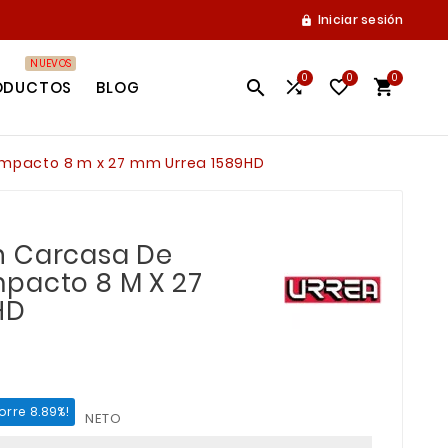
Iniciar sesión

NUEVOS
0
0
0




ODUCTOS
BLOG
impacto 8 m x 27 mm Urrea 1589HD
n Carcasa De
pacto 8 M X 27
HD
orre 8.89%!
NETO