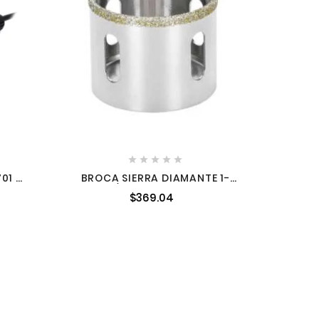
ESPÁT





701 W
BROCA SIERRA DIAMANTE 1-
AKITA
3/4" TRUPER 17131
$369.04