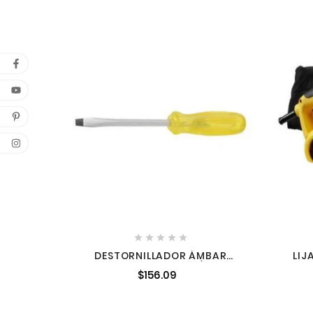





DESTORNILLADOR ÁMBAR
LIJ
PUNTA CUADRADA 3/8X10"
900 
$156.09
URREA 9810