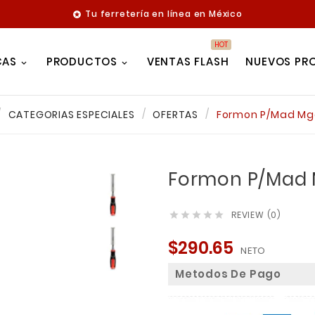
Tu ferretería en línea en México

HOT
CAS
PRODUCTOS
VENTAS FLASH
NUEVOS PR
CATEGORIAS ESPECIALES
OFERTAS
Formon P/Mad Mgo
Formon P/Mad 
REVIEW (0)





$290.65
NETO
Metodos De Pago