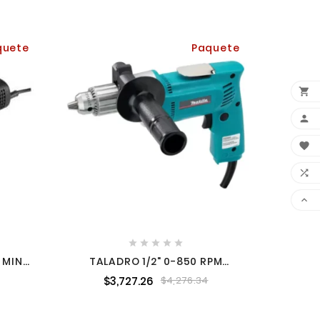
quete
Paquete
CU

ZAM
AUT









 MINI
TALADRO 1/2" 0-850 RPM
 SIN
MAKITA 6303H
$3,727.26
$4,276.34
-B3