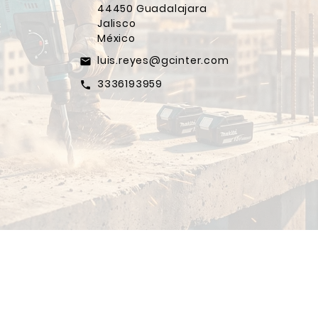
44450 Guadalajara
Jalisco
México
luis.reyes@gcinter.com
email
3336193959
call