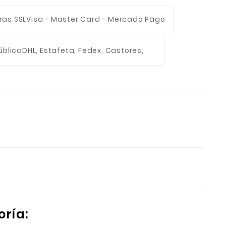
ras SSL
Visa - Master Card - Mercado Pago
ública
DHL, Estafeta, Fedex, Castores,
oría: