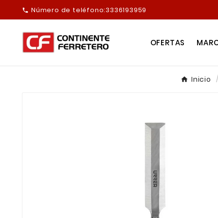
Número de teléfono:
3336193959

OFERTAS
MAR
Inicio