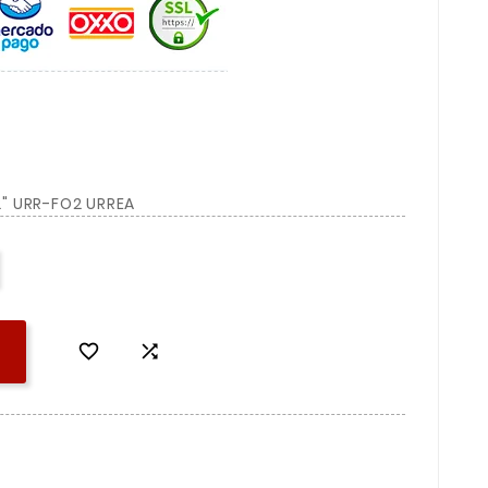
" URR-FO2 URREA

