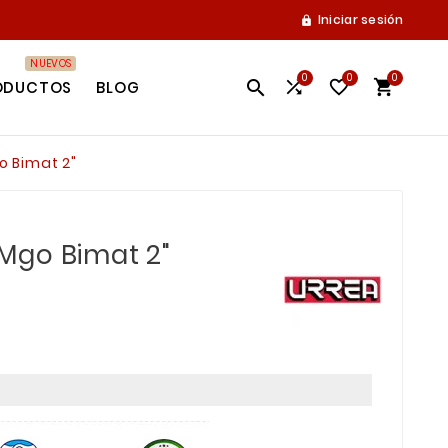
Iniciar sesión

NUEVOS
0
0
0




ODUCTOS
BLOG
 Bimat 2"
Mgo Bimat 2"