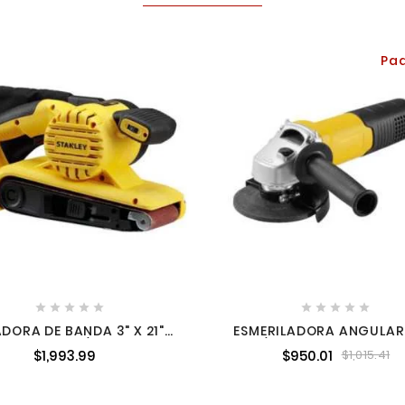
Pa










ADORA DE BANDA 3" X 21"
ESMERILADORA ANGULAR
W 240-380 M/MIN STANLEY
4-1/2" 750 W 12,000 RPM
$1,993.99
$950.01
$1,015.41
SB90-B3
DISCO STANLEY SG7115