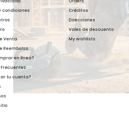
rivacidad
Orders
y condiciones
Créditos
otros
Direcciones
ro
Vales de descuento
de Venta
My wishlists
 de Reembolso
prar en línea?
 Frecuentes
ar tu cuenta?
s
nos
itio