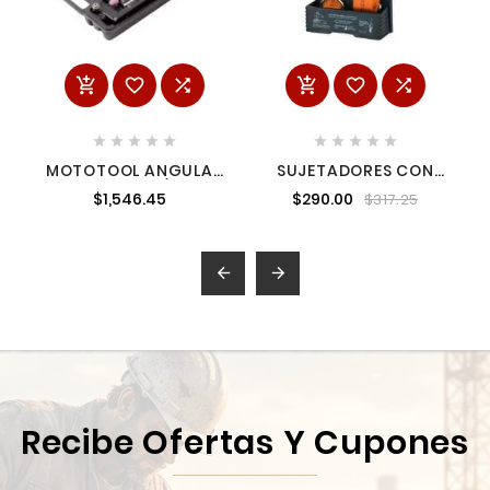
















MOTOTOOL ANGULAR
SUJETADORES CON
NEUMATICO 1/4" KIT
MATRACA, CARGA
$1,546.45
$290.00
$317.25
WESTON W-70136
MÁXIMA 1125 KG, 2
PIEZAS TRUP-19


Recibe Ofertas Y Cupones