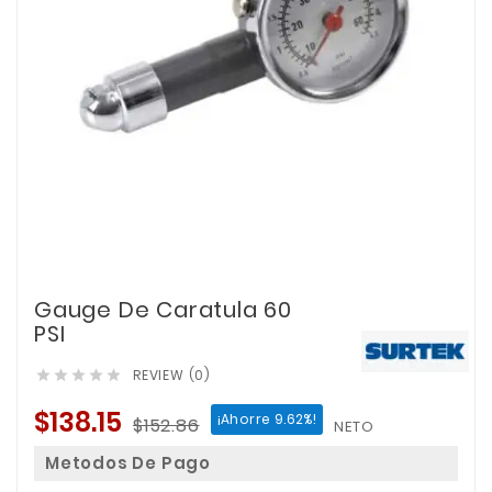
Gauge De Caratula 60
PSI
REVIEW (0)





$138.15
¡Ahorre 9.62%!
$152.86
NETO
Metodos De Pago