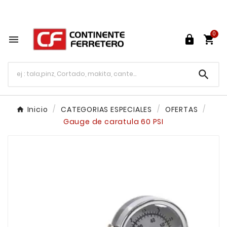
Tu ferretería en línea en México

0




Inicio
CATEGORIAS ESPECIALES
OFERTAS
Gauge de caratula 60 PSI