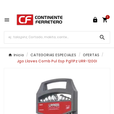
Tu ferretería en línea en México

0




Inicio
CATEGORIAS ESPECIALES
OFERTAS
Jgo Llaves Comb Pul Esp Pg11Pz URR-1200I