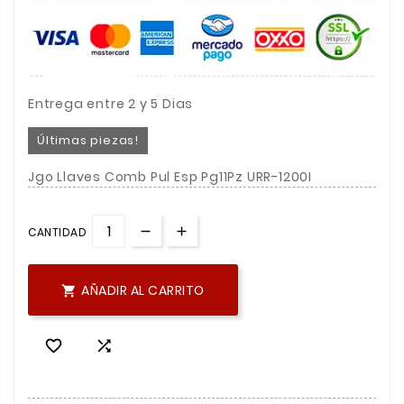
Entrega entre 2 y 5 Dias
Últimas piezas!
Jgo Llaves Comb Pul Esp Pg11Pz URR-1200I
CANTIDAD
AÑADIR AL CARRITO


