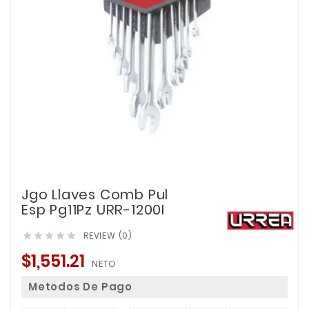
Jgo Llaves Comb Pul
Esp Pg11Pz URR-1200I
REVIEW (0)





$1,551.21
NETO
Metodos De Pago