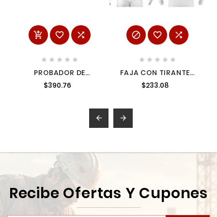
















PROBADOR DE
FAJA CON TIRANTES
CIRCUITO 28 V URREA
AJUSTABLES, TERCER
$390.76
$233.08
2350
CINTURÓN, TALLA
GRANDE


Recibe Ofertas Y Cupones