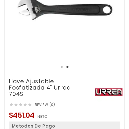
Llave Ajustable
Fosfatizada 4" Urrea
704S
REVIEW (0)





$451.04
NETO
Metodos De Pago