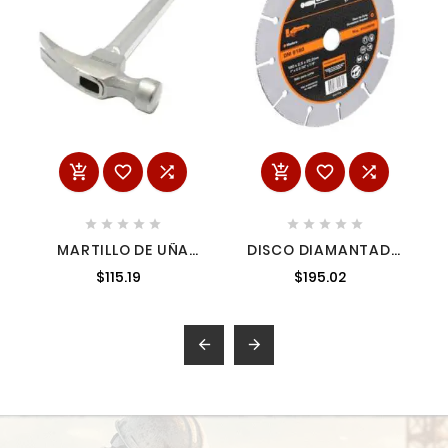
















MARTILLO DE UÑA
DISCO DIAMANTADO
RECTA CON MANGO
SEGMENTADO
$115.19
$195.02
TUBULAR DE 13 416TR
7"X564"X78" SYN-
DM8180

