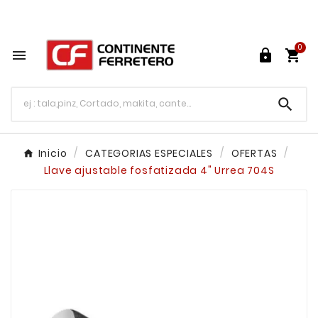
Tu ferretería en línea en México

0




Inicio
CATEGORIAS ESPECIALES
OFERTAS
Llave ajustable fosfatizada 4" Urrea 704S