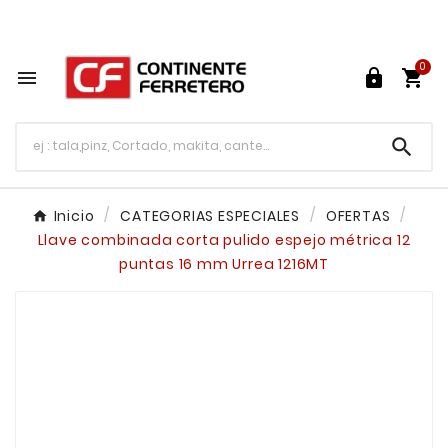
Tu ferretería en línea en México

0




Inicio
CATEGORIAS ESPECIALES
OFERTAS
Llave combinada corta pulido espejo métrica 12
puntas 16 mm Urrea 1216MT