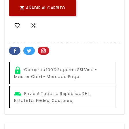
AÑADIR AL CARRITO



Compras 100% Seguras SSL
Visa -
Master Card - Mercado Pago
Envío A Toda La República
DHL,
Estafeta, Fedex, Castores,