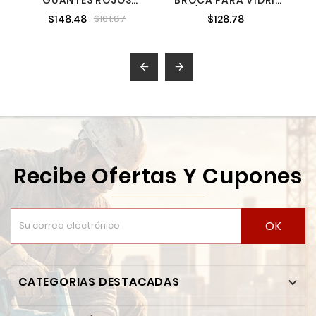
GUANTES ROJOS
BROCA PARA VIDRIO
PARA SOLDADOR
5/16 X 4 MAKITA
$148.48
$128.78
$161.87
TRUPER 19458
ACCESORIOS B68965


Recibe Ofertas Y Cupones
OK
CATEGORIAS DESTACADAS
