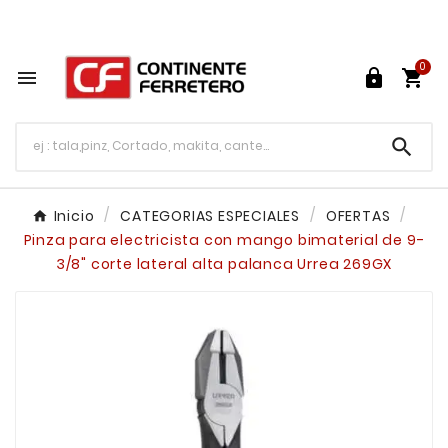
Tu ferretería en línea en México

0




Inicio
CATEGORIAS ESPECIALES
OFERTAS
Pinza para electricista con mango bimaterial de 9-
3/8" corte lateral alta palanca Urrea 269GX